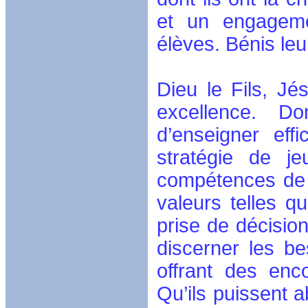
et un engageme
élèves. Bénis leu
Dieu le Fils, Jé
excellence. D
d’enseigner ef
stratégie de j
compétences de l
valeurs telles qu
prise de décisio
discerner les be
offrant des enc
Qu’ils puissent a