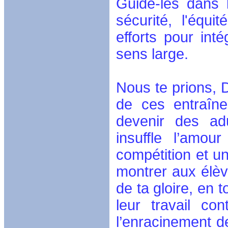
Guide-les dans l
sécurité, l'équi
efforts pour inté
sens large.
Nous te prions, 
de ces entraîne
devenir des adu
insuffle l’amou
compétition et un
montrer aux élèv
de ta gloire, en
leur travail co
l’enracinement d