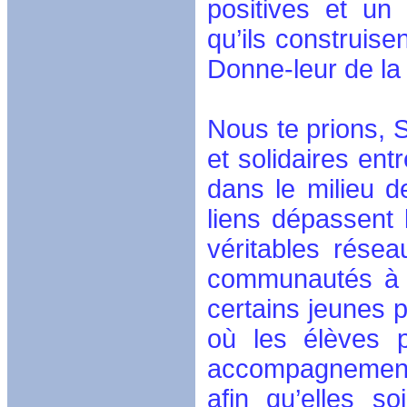
positives et un
qu’ils construis
Donne-leur de la
Nous te prions, S
et solidaires ent
dans le milieu d
liens dépassent 
véritables résea
communautés à lu
certains jeunes p
où les élèves 
accompagnement 
afin qu’elles s