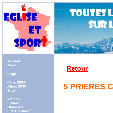
Accueil
News
Retour
Logo
Paris 2024
5 PRIERES 
Alpes 2030
Tour
Vatican
France
Dioceses
EPS Clermont