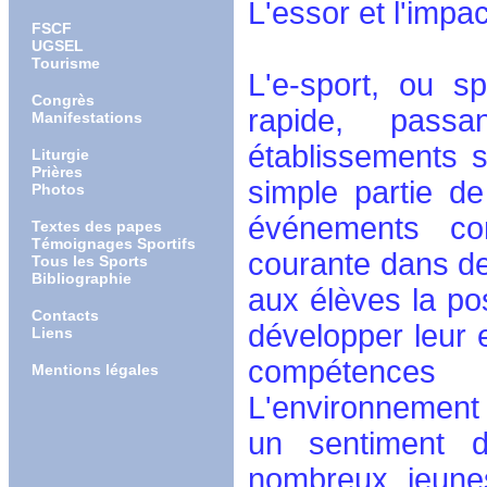
L'essor et l'impac
FSCF
UGSEL
Tourisme
L'e-sport, ou s
Congrès
rapide, passa
Manifestations
établissements
Liturgie
Prières
simple partie d
Photos
événements com
Textes des papes
Témoignages Sportifs
courante dans d
Tous les Sports
Bibliographie
aux élèves la pos
Contacts
développer leur e
Liens
compétences 
Mentions légales
L'environnement s
un sentiment 
nombreux jeunes