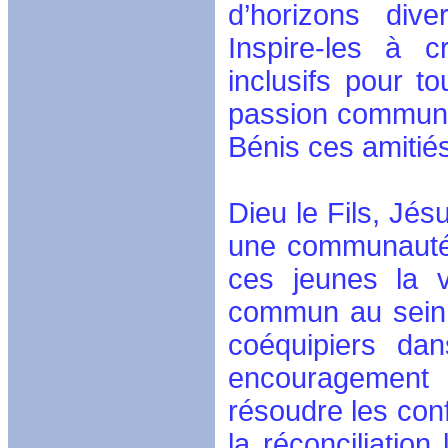
d’horizons dive
Inspire-les à c
inclusifs pour t
passion commune 
Bénis ces amitié
Dieu le Fils, Jés
une communauté 
ces jeunes la v
commun au sein d
coéquipiers dan
encouragement 
résoudre les conf
la réconciliatio