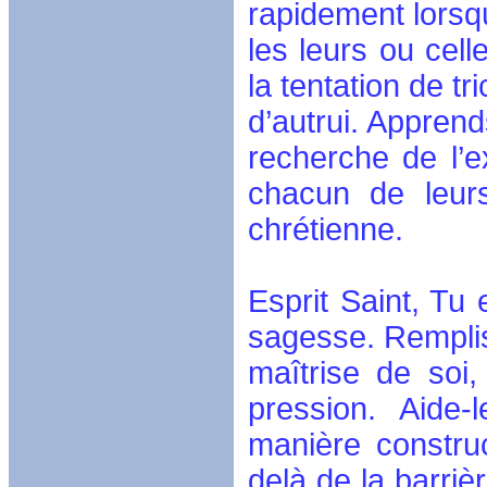
rapidement lorsqu
les leurs ou cell
la tentation de tr
d’autrui. Apprend
recherche de l’e
chacun de leur
chrétienne.
Esprit Saint, Tu 
sagesse. Remplis
maîtrise de soi
pression. Aide
manière construc
delà de la barriè