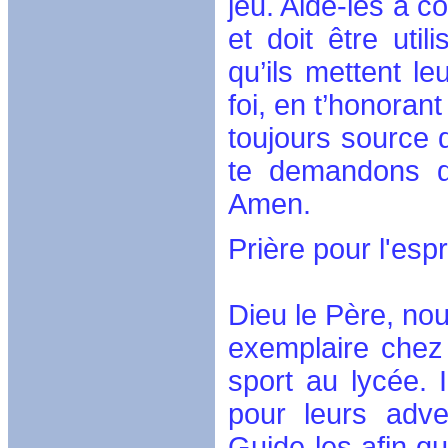
jeu. Aide-les à c
et doit être uti
qu’ils mettent le
foi, en t’honoran
toujours source 
te demandons de
Amen.
Prière pour l'espr
Dieu le Père, nou
exemplaire chez 
sport au lycée. 
pour leurs adver
Guide-les afin qu