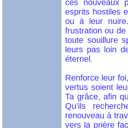
ces nouveaux pâ
esprits hostiles 
ou à leur nuir
frustration ou de
toute souillure s
leurs pas loin 
éternel.
Renforce leur foi
vertus soient le
Ta grâce, afin qu
Qu’ils recherch
renouveau à trav
vers la prière fa