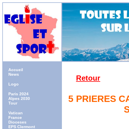
Accueil
News
Retour
Logo
Paris 2024
5 PRIERES C
Alpes 2030
Tour
Vatican
France
Dioceses
EPS Clermont