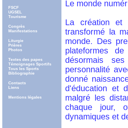
Le monde numéri
FSCF
UGSEL
Tourisme
La création et
Congrès
transformé la m
Manifestations
monde. Des pre
Liturgie
Prières
plateformes de 
Photos
désormais ses
Textes des papes
Témoignages Sportifs
personnalité av
Tous les Sports
Bibliographie
donné naissance
Contacts
d'éducation et 
Liens
malgré les dist
Mentions légales
chaque jour, o
dynamiques et de