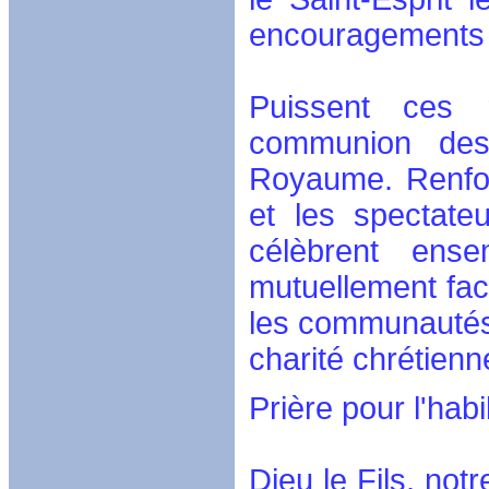
encouragements à
Puissent ces r
communion des
Royaume. Renforc
et les spectate
célèbrent ens
mutuellement fa
les communautés 
charité chrétienn
Prière pour l'habi
Dieu le Fils, not