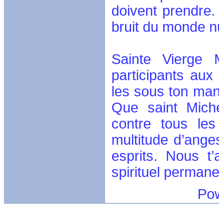
doivent prendre.
bruit du monde 
Sainte Vierge 
participants aux
les sous ton mant
Que saint Miche
contre tous les
multitude d’anges
esprits. Nous t
spirituel perman
Powerful ca