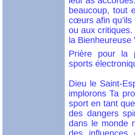
leur as accordés.
beaucoup, tout e
cœurs afin qu’ils
ou aux critiques
la Bienheureuse 
Prière pour la p
sports électroni
Dieu le Saint-Es
implorons Ta prot
sport en tant qu
des dangers spir
dans le monde n
des influences 