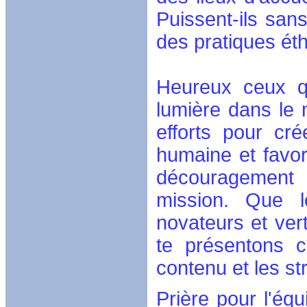
Puissent-ils san
des pratiques ét
Heureux ceux qu
lumière dans le 
efforts pour cr
humaine et favori
découragement 
mission. Que l
novateurs et ve
te présentons c
contenu et les s
Prière pour l'équ