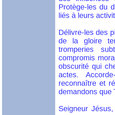
Protège-les du d
liés à leurs activi
Délivre-les des p
de la gloire te
tromperies sub
compromis morau
obscurité qui ch
actes. Accorde
reconnaître et r
demandons que Ta
Seigneur Jésus,