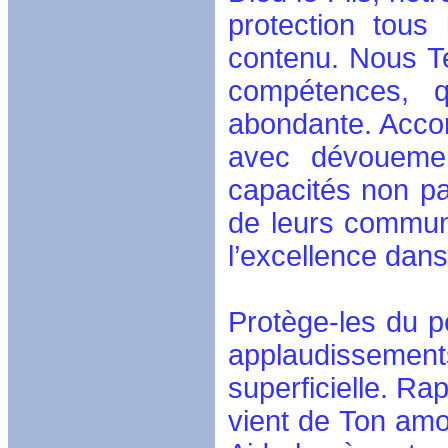
protection tous
contenu. Nous Te
compétences, 
abondante. Accord
avec dévouement
capacités non pa
de leurs communa
l’excellence dans
Protège-les du p
applaudissem
superficielle. Ra
vient de Ton amou