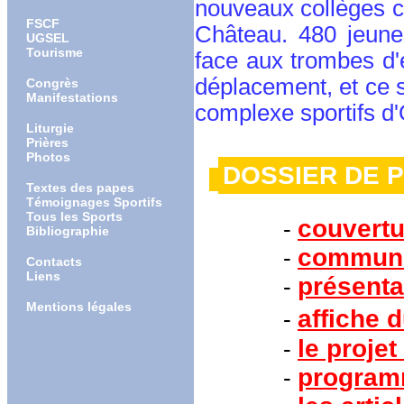
nouveaux collèges ca
FSCF
Château. 480 jeunes
UGSEL
Tourisme
face aux trombes d'e
déplacement, et ce s
Congrès
Manifestations
complexe sportifs d'
Liturgie
Prières
Photos
DOSSIER 
Textes des papes
Témoignages Sportifs
Tous les Sports
couvertu
-
Bibliographie
communi
-
Contacts
Liens
présenta
-
Mentions légales
affiche 
-
le projet
-
programm
-