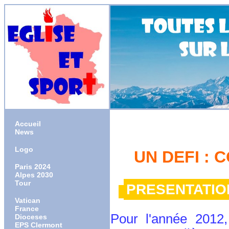
Accueil
News
Logo
UN DEFI : 
Paris 2024
Alpes 2030
Tour
PRESENTATION
Vatican
France
Pour l'année 2012,
Dioceses
EPS Clermont