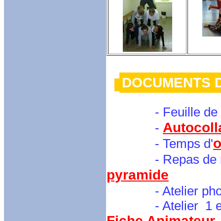
DOCUMENTS 
-
Feuille de
Autocoll
-
o
- Temps d'
- Repas de mi
pyramide
- Atelier photos
- Atelier 1 et 2 :
Fiche Animateur