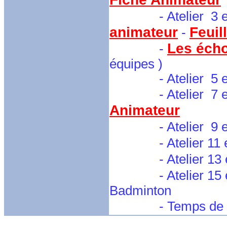
- Atelier 3 et
animateur
Feuil
-
Les écho
-
équipes )
- Atelier 5 et 6 :
- Atelier 7 et 8 : 
Animateur
-
Atelier 9 
- Atelier 11 et 
- Atelier 13 et 
- Atelier 15 et 
Badminton
- Temps de