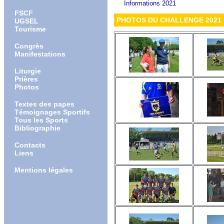
Informations 2021
FSCF
PHOTOS DU CHALLENGE 2021
UGSEL
Tourisme
Congrès
Manifestations
Liturgie
Prières
Photos
Textes des papes
Témoignages Sportifs
Tous les Sports
Bibliographie
Contacts
Liens
Mentions légales