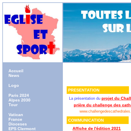
Accueil
News
Logo
PRESENTATION
Paris 2024
projet du Chal
La présentation du
Alpes 2030
Tour
prière du challenge des cath
www.challengedescathedrales.
Vatican
France
COMMUNICATION
Dioceses
Affiche de l'édition 2021
EPS Clermont