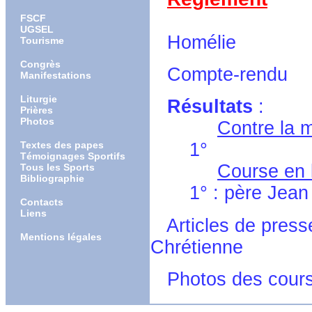
FSCF
UGSEL
Homélie
Tourisme
Congrès
Compte-rendu
Manifestations
Liturgie
Résultats
:
Prières
Photos
Contre la 
Textes des papes
1°
Témoignages Sportifs
Course en 
Tous les Sports
Bibliographie
1° : père Jean F
Contacts
Liens
Articles de press
Mentions légales
Chrétienne
Photos des cour