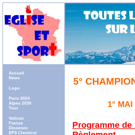
Accueil
News
5° CHAMPIO
Logo
Paris 2024
1° MA
Alpes 2030
Tour
Vatican
Programme de l
France
Dioceses
Règlement
EPS Clermont