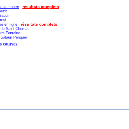
résultats complets
e la montre
:
ézit
Gaudin
rnst
résultats complets
e en ligne
:
de Saint Chereau
re Fontaine
Salaun Penquer
s courses