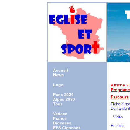
Accueil
News
Logo
Affiche 2
Programme
Paris 2024
Parcours
Alpes 2030
Tour
Fiche d'insc
Demande d'
Vatican
Vidéo
France
Dioceses
Homélie
EPS Clermont