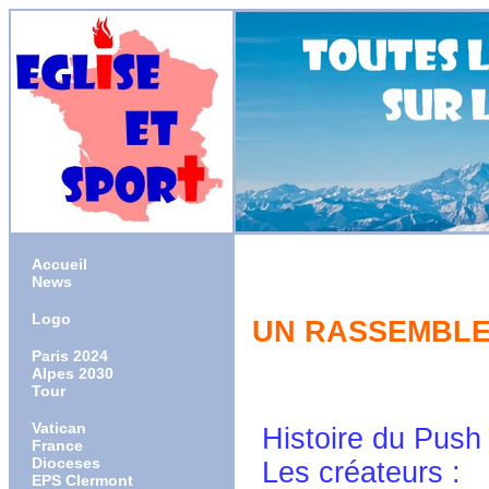
Accueil
News
Logo
UN RASSEMBLE
Paris 2024
Alpes 2030
Tour
Vatican
Histoire du Push
France
Dioceses
Les créateurs :
EPS Clermont