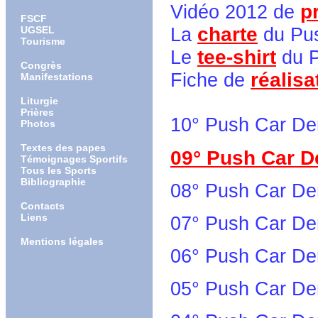
p
Vidéo 2012 de
FSCF
charte
UGSEL
La
du Pu
Tourisme
tee-shirt
Le
du P
Congrès
réalisa
Fiche de
Manifestations
Liturgie
Prières
10° Push Car Derb
Photos
Textes des papes
09° Push Car D
Témoignages Sportifs
Tous les Sports
Bibliographie
08° Push Car De
Contacts
Liens
07° Push Car Derb
Mentions légales
06° Push Car Derb
05° Push Car Derb