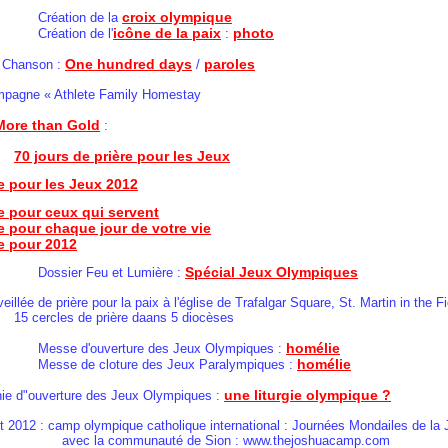
croix olympique
ion de la
icône de la paix
photo
ion de l'
:
One hundred days
paroles
son :
/
« Athlete Family Homestay
More than Gold
:
70 jours de prière pour les Jeux
re pour les Jeux 2012
re pour ceux qui servent
re pour chaque jour de votre vie
re pour 2012
Spécial Jeux Olympiques
 Feu et Lumière :
lée de prière pour la paix à l'église de Trafalgar Square, St. Martin in the F
s de prière daans 5 diocèses
homélie
ouverture des Jeux Olympiques :
homélie
 cloture des Jeux Paralympiques :
une liturgie olympique ?
"ouverture des Jeux Olympiques :
12 : camp olympique catholique international : Journées Mondailes de la
communauté de Sion : www.thejoshuacamp.com