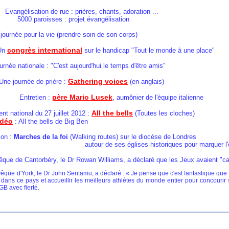
tion de rue : prières, chants, adoration ...
oisses : projet évangélisation
 pour la vie (prendre soin de son corps)
congrès international
n
sur le handicap "Tout le monde à une place"
nationale : "C'est aujourd'hui le temps d'être amis"
Gathering voices
née de prière :
(en anglais)
père Mario Lusek
etien :
, aumônier de l'équipe italienne
All the bells
ational du 27 juillet 2012 :
(Toutes les cloches)
idéo
: All the bells de Big Ben
on :
Marches de la foi
(Walking routes) sur le diocèse de Londres
e ses églises historiques pour marquer l'été d
 de Cantorbéry, le Dr Rowan Williams, a déclaré que les Jeux avaient "captu
e d'York, le Dr John Sentamu, a déclaré : « Je pense que c'est fantastique que no
dans ce pays et accueillir les meilleurs athlètes du monde entier pour concourir
B avec fierté.