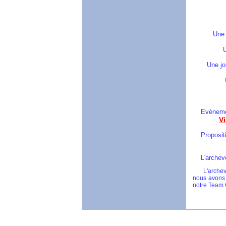
Evangélisa
5000 par
Une journée
U
Une journée 
Une jour
Entr
Evènement n
V
Propositi
autour d
L'archevêque
L'archevêqu
nous avons 
notre Team G