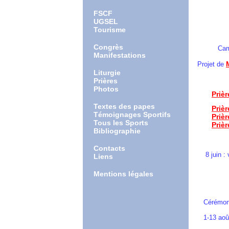
Créat
FSCF
Créat
UGSEL
Tourisme
Chan
Congrès
Campagne 
Manifestations
Projet de
Liturgie
Prières
Photos
Priè
Textes des papes
Priè
Témoignages Sportifs
Priè
Tous les Sports
Priè
Bibliographie
Dossier
Contacts
8 juin : veil
Liens
15 cercle
Mentions légales
Messe d'
Messe de
Cérémonie d
1-13 août 20
avec la 