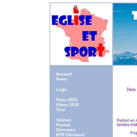
Accueil
News
Logo
Dans cette r
dans le 
Paris 2024
Jeux Pa
Alpes 2030
Jeux 
Tour
Vatican
Partout en 
France
familles d'a
Dioceses
Projet : 10
EPS Clermont