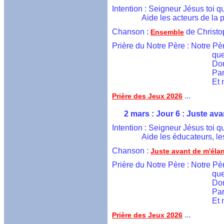
  Intention : Seigneur Jésus toi 
	         Aide les acteurs de 
  Chanson : 
 de Christ
Ensemble
Prière du Notre Père : Notre Pèr
                                           
                                          
                                     
                                       
 ...
Prière des Jeux 2026
        2 mars : Jour 6 : Juste av
  Intention : Seigneur Jésus toi
	         Aide les éducateurs,
  Chanson : 
Juste avant de m'éla
Prière du Notre Père : Notre Pèr
                                           
                                          
                                     
                                       
 ...
Prière des Jeux 2026