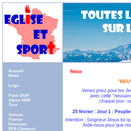
Accueil
Retour
News
"NEU
Logo
Venez priez pour les J
Paris 2024
                       avec cette "ne
Alpes 2030
                               chaque
Tour
        25 février : Jour 1 : Peup
Vatican
France
  Intention : Seigneur Jésus toi q
Dioceses
	         Aide-nous pour que
EPS Clermont