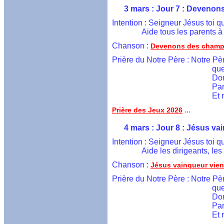
        3 mars : Jour 7 : Deveno
  Intention : Seigneur Jésus toi 
	         Aide tous les parent
  Chanson : 
Devenons des champ
Prière du Notre Père : Notre Pèr
                                           
                                          
                                     
                                       
 ...
Prière des Jeux 2026
        4 mars
 : Jour 8 : Jésus va
  Intention : Seigneur Jésus toi q
	         Aide les dirigeants, 
  Chanson : 
Jésus vainqueur vien
Prière du Notre Père : Notre Pèr
                                           
                                          
                                     
                                       