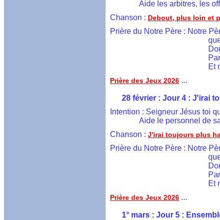
	         Aide les arbitres, les
  Chanson : 
Debout, plus loin et 
Prière du Notre Père : Notre Pèr
                                           
                                          
                                     
                                       
 ...
Prière des Jeux 2026
        28 février : Jour 4 : J'irai
  Intention : Seigneur Jésus toi q
	         Aide le personnel de
  Chanson : 
J'irai toujours plus h
Prière du Notre Père : Notre Pèr
                                           
                                          
                                     
                                       
 ...
Prière des Jeux 2026
        1° mars : Jour 5 : Ensemble