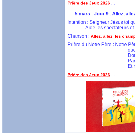
 ...
Prière des Jeux 2026
        5 mars : Jour 9 : Allez, al
  Intention : Seigneur Jésus toi q
	         Aide les spectateurs
  Chanson : 
Allez, allez, les cham
Prière du Notre Père : Notre Pèr
                                           
                                          
                                     
                                       
 ...
Prière des Jeux 2026