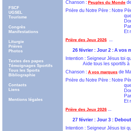
  Chanson : 
 d
Peuples du Monde
FSCF
Prière du Notre Père : Notre Pèr
UGSEL
                                           
Tourisme
                                          
                                     
Congrès
                                       
Manifestations
  ...
Prière des Jeux 2026
Liturgie
Prières
        26 février : Jour 2 : A vos
Photos
  Intention : Seigneur Jésus toi q
Textes des papes
	         Aide tous les sporti
Témoignages Sportifs
Tous les Sports
  Chanson : 
 de Ma
A vos marques
Bibliographie
Prière du Notre Père : Notre Pèr
Contacts
                                           
Liens
                                          
                                     
Mentions légales
                                       
 ...
Prière des Jeux 2026
        27 février : Jour 3 : Debou
  Intention : Seigneur Jésus toi 