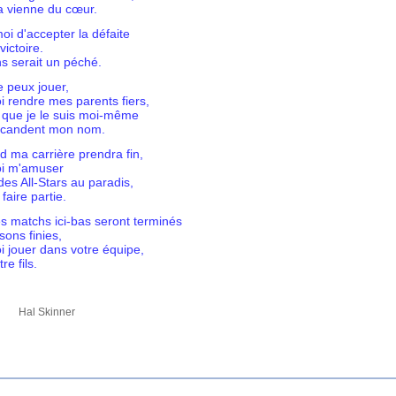
a vienne du cœur.
i d'accepter la défaite
ictoire.
s serait un péché.
e peux jouer,
i rendre mes parents fiers,
s que je le suis moi-même
s scandent mon nom.
 ma carrière prendra fin,
oi m'amuser
a des All-Stars au paradis,
faire partie.
 matchs ici-bas seront terminés
sons finies,
i jouer dans votre équipe,
e fils.
Skinner