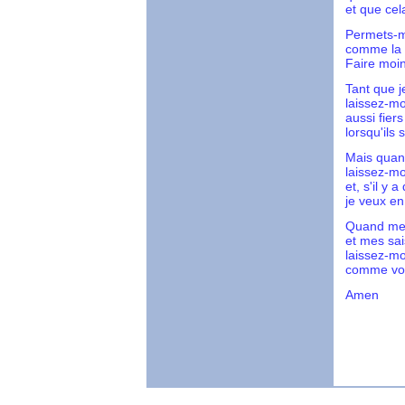
et que cel
Permets-mo
comme la v
Faire moin
Tant que j
laissez-mo
aussi fier
lorsqu'il
Mais quand
laissez-m
et, s'il y 
je veux en 
Quand mes
et mes sai
laissez-mo
comme votr
Amen
Hal 