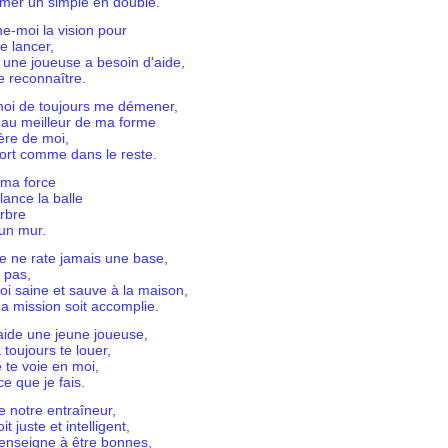
rmer un simple en double.
e-moi la vision pour
e lancer,
i une joueuse a besoin d'aide,
le reconnaître.
oi de toujours me démener,
e au meilleur de ma forme
ière de moi,
ort comme dans le reste.
 ma force
lance la balle
rbre
un mur.
e ne rate jamais une base,
 pas,
i saine et sauve à la maison,
a mission soit accomplie.
aide une jeune joueuse,
 toujours te louer,
e te voie en moi,
ce que je fais.
e notre entraîneur,
oit juste et intelligent,
 enseigne à être bonnes,