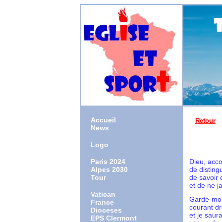
Accueil
Retour
News
Logo
Paris 2024
Dieu, acc
Alpes 2030
de disting
Tour
de savoir 
et de ne j
Vatican
Garde-moi 
France
courant dr
Dioceses
et je saur
EPS Clermont