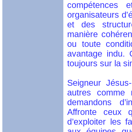
compétences et
organisateurs d'é
et des structur
manière cohérente
ou toute condit
avantage indu. Q
toujours sur la si
Seigneur Jésus-
autres comme n
demandons d’in
Affronte ceux q
d’exploiter les 
aux équipes que