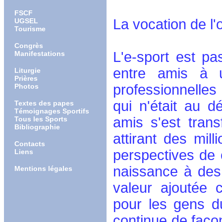
FSCF
La vocation de l
UGSEL
Tourisme
Congrès
L'e-sport est p
Manifestations
entre amis à u
Liturgie
Prières
professionnelle
Photos
qui n'était au d
Textes des papes
Témoignages Sportifs
amis s'est tran
Tous les Sports
Bibliographie
attirant des mil
Contacts
perspectives de
Liens
naissance à de
Mentions légales
valeur ajoutée 
pour les gens d
continue de faço