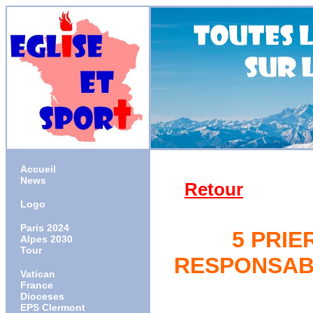
Accueil
News
Retour
Logo
Paris 2024
5 PRIE
Alpes 2030
Tour
RESPONSABL
Vatican
France
Dioceses
EPS Clermont