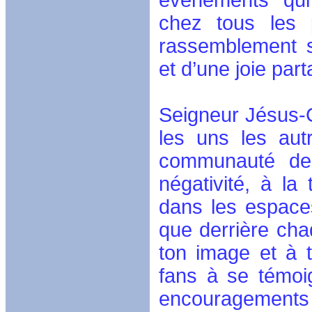
événements qui
chez tous les 
rassemblement s
et d’une joie par
Seigneur Jésus-
les uns les aut
communauté de 
négativité, à la 
dans les espaces
que derrière ch
ton image et à t
fans à se témoi
encouragement