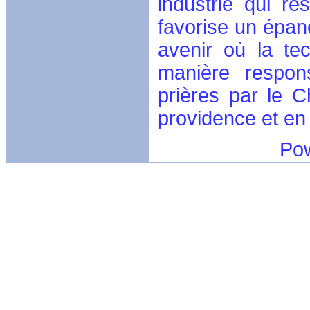
industrie qui re
favorise un épan
avenir où la te
manière respon
prières par le C
providence et en
Powerful ca