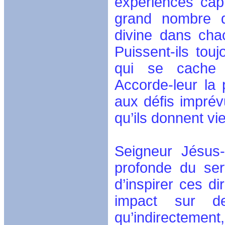
expériences cap
grand nombre d
divine dans cha
Puissent-ils to
qui se cache d
Accorde-leur la 
aux défis imprév
qu’ils donnent v
Seigneur Jésus-
profonde du ser
d’inspirer ces di
impact sur de
qu’indirectement