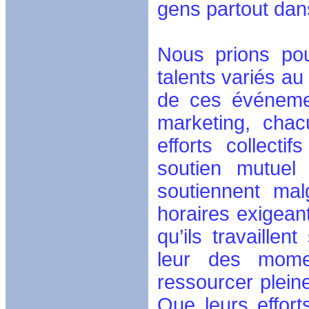
gens partout dan
Nous prions pou
talents variés au 
de ces événeme
marketing, chac
efforts collecti
soutien mutuel 
soutiennent mal
horaires exigeant
qu’ils travaille
leur des mome
ressourcer plei
Que leurs effort