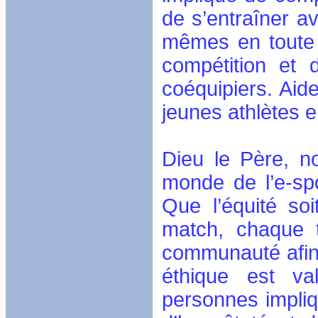
de s’entraîner av
mêmes en toute s
compétition et 
coéquipiers. Aide
jeunes athlètes 
Dieu le Père, n
monde de l’e-spo
Que l’équité soi
match, chaque 
communauté afin 
éthique est va
personnes impliq