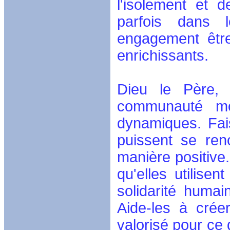
l'isolement et 
parfois dans l
engagement être
enrichissants.
Dieu le Père,
communauté mon
dynamiques. Fais
puissent se ren
manière positive
qu'elles utilisen
solidarité humai
Aide-les à crée
valorisé pour ce 