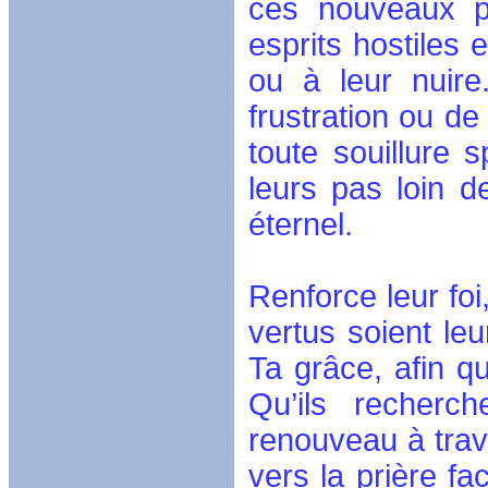
ces nouveaux pâ
esprits hostiles 
ou à leur nuir
frustration ou de
toute souillure s
leurs pas loin 
éternel.
Renforce leur foi
vertus soient le
Ta grâce, afin qu
Qu’ils recherch
renouveau à trav
vers la prière fa