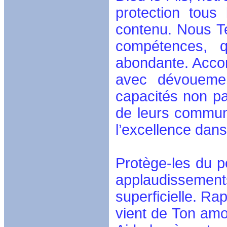
protection tous
contenu. Nous Te
compétences, 
abondante. Accord
avec dévouement
capacités non pa
de leurs communa
l’excellence dans
Protège-les du p
applaudissem
superficielle. Ra
vient de Ton amou