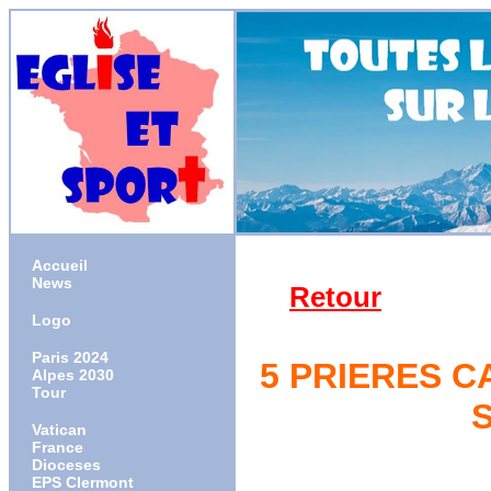
Accueil
News
Retour
Logo
Paris 2024
5 PRIERES C
Alpes 2030
Tour
Vatican
France
Dioceses
EPS Clermont