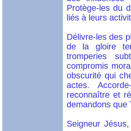
Protège-les du d
liés à leurs activi
Délivre-les des p
de la gloire te
tromperies sub
compromis morau
obscurité qui ch
actes. Accorde
reconnaître et r
demandons que Ta
Seigneur Jésus,