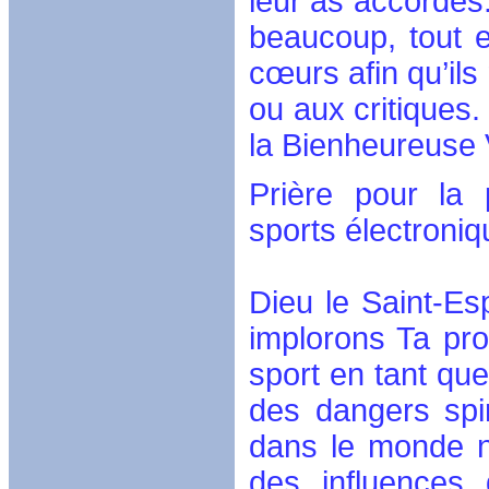
leur as accordés.
beaucoup, tout e
cœurs afin qu’ils
ou aux critiques
la Bienheureuse 
Prière pour la p
sports électroni
Dieu le Saint-Es
implorons Ta prot
sport en tant qu
des dangers spir
dans le monde n
des influences 