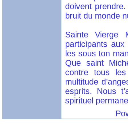
doivent prendre.
bruit du monde 
Sainte Vierge 
participants aux
les sous ton mant
Que saint Miche
contre tous les
multitude d’anges
esprits. Nous t
spirituel perman
Powerful ca