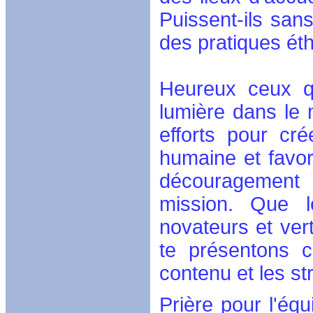
Puissent-ils san
des pratiques ét
Heureux ceux qu
lumière dans le 
efforts pour cr
humaine et favori
découragement 
mission. Que l
novateurs et ve
te présentons c
contenu et les s
Prière pour l'équ