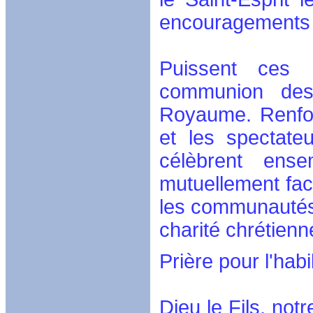
encouragements à
Puissent ces r
communion des
Royaume. Renforc
et les spectate
célèbrent ens
mutuellement fa
les communautés 
charité chrétienn
Prière pour l'habi
Dieu le Fils, not