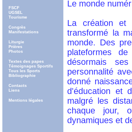
Le monde numéri
FSCF
UGSEL
Tourisme
La création et
Congrès
transformé la m
Manifestations
monde. Des pre
Liturgie
Prières
plateformes de 
Photos
désormais ses
Textes des papes
Témoignages Sportifs
personnalité av
Tous les Sports
Bibliographie
donné naissance
Contacts
d'éducation et 
Liens
malgré les dist
Mentions légales
chaque jour, o
dynamiques et de