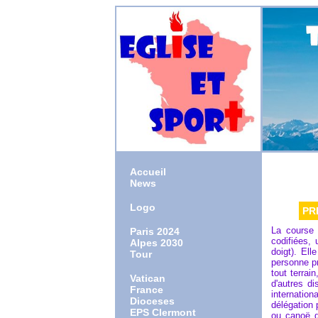
Accueil
News
Logo
PR
La course 
Paris 2024
codifiées,
Alpes 2030
doigt). Ell
Tour
personne pr
tout terrai
Vatican
d'autres d
France
internation
Dioceses
délégation 
EPS Clermont
ou canoë d'