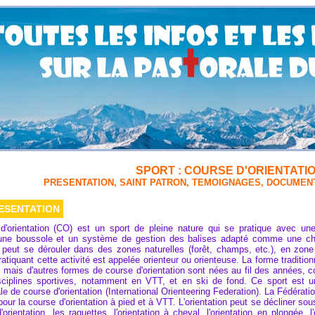
SPORT : COURSE D'ORIENTATI
PRESENTATION, SAINT PATRON, TEMOIGNAGES, DOCUMENTS,
ESENTATION
d'orientation (CO) est un sport de pleine nature qui se pratique avec u
 une boussole et un système de gestion des balises adapté comme une chr
e peut se dérouler dans des zones naturelles (forêt, champs, etc.), en zon
atiquant cette activité est appelée orienteur ou orienteuse. La forme tradition
n, mais d'autres formes de course d'orientation sont nées au fil des années,
isciplines sportives, notamment en VTT, et en ski de fond. Ce sport est une
ale de course d'orientation (International Orienteering Federation). La Fédérati
pour la course d'orientation à pied et à VTT. L'orientation peut se décliner sous
orientation, les raquettes, l'orientation à cheval, l'orientation en plongée, 