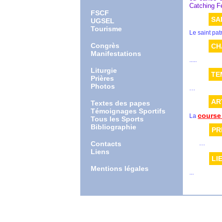
Catching F
FSCF
SA
UGSEL
Tourisme
Le saint pat
Congrès
CH
Manifestations
.....
Liturgie
TE
Prières
Photos
...
AR
Textes des papes
Témoignages Sportifs
course 
La
Tous les Sports
Bibliographie
PR
...
Contacts
Liens
LI
Mentions légales
...