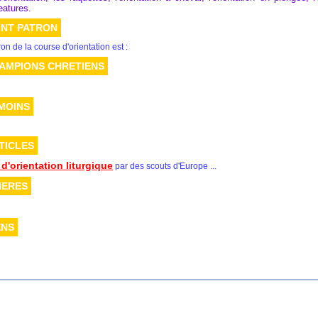
eatures.
INT PATRON
ron de la course d'orientation est :
AMPIONS CHRETIENS
MOINS
TICLES
d'orientation liturgique
par des scouts d'Europe ...
IERES
ENS