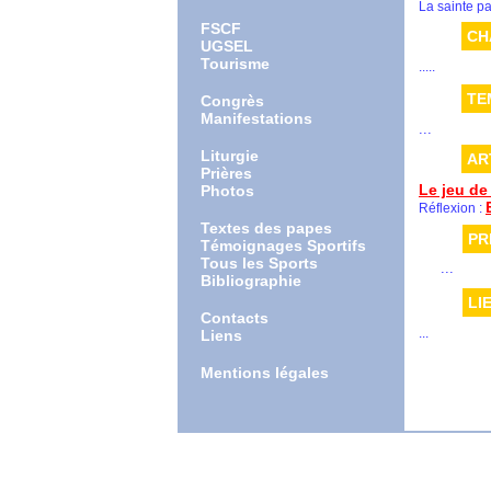
La sainte pa
FSCF
CH
UGSEL
Tourisme
.....
TE
Congrès
Manifestations
...
Liturgie
AR
Prières
Le jeu de 
Photos
Réflexion :
Textes des papes
PR
Témoignages Sportifs
Tous les Sports
...
Bibliographie
LI
Contacts
...
Liens
Mentions légales