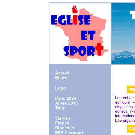
Accueil
News
Logo
PR
Les échecs 
Paris 2024
échiquier 
Alpes 2030
disposées a
Tour
échecs (FI
internation
Vatican
Elle organ
France
Dioceses
SA
EPS Clermont