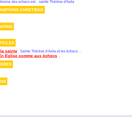
tronne des echecs est : sainte Thérèse d'Avila
AMPIONS CHRETIENS
MOINS
TICLES
la sainte
: Sainte Thérèse d'Avila et les échecs
...
En Eglise comme aux échecs
...
IERES
ENS