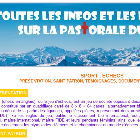
SPORT : ECHECS
PRESENTATION, SAINT PATRON, TEMOIGNAGES, DOCUMENTS,
ESENTATION
(chess en anglais), ou le jeu d'échecs, est un jeu de société opposant deux j
» constitué par un quadrillage carré de 8 x 8 = 64 cases, alternativement b
u début de la partie des figurines, appelées pièces, représentant deux arm
DE) fixe les règles du jeu, publie le classement Elo international, octro
al, maître international, maître FIDE et leurs pendants féminins, ainsi que les 
ise également les olympiades d'échecs et le championnat du monde d'échecs. 
INT PATRON