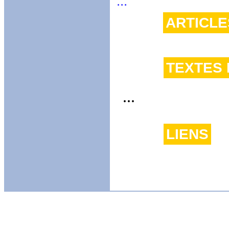
...
ARTICLE
TEXTES 
...
LIENS