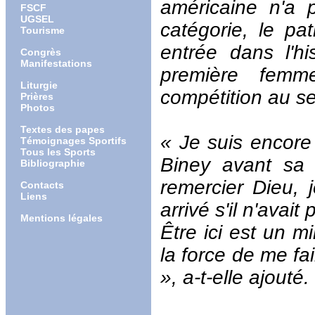
américaine n'a 
FSCF
UGSEL
catégorie, le pa
Tourisme
entrée dans l'h
Congrès
Manifestations
première femme
Liturgie
compétition au se
Prières
Photos
Textes des papes
« Je suis encore
Témoignages Sportifs
Tous les Sports
Biney avant sa 
Bibliographie
remercier Dieu, 
Contacts
Liens
arrivé s'il n'avait
Mentions légales
Être ici est un m
la force de me fai
», a-t-elle ajouté.