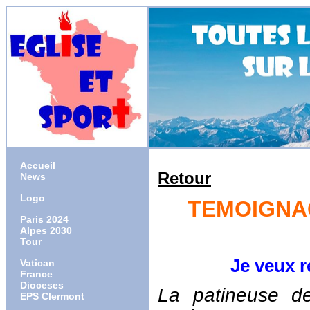
Accueil
Retour
News
Logo
TEMOIGNAG
Paris 2024
Alpes 2030
Tour
Je veux remer
Vatican
France
Dioceses
La patineuse de
EPS Clermont