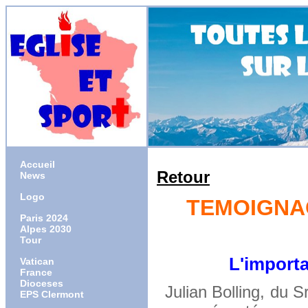
Accueil
Retour
News
Logo
TEMOIGNAG
Paris 2024
Alpes 2030
Tour
L'important es
Vatican
France
Dioceses
Julian Bolling, du S
EPS Clermont