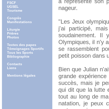
a représenté son 
FSCF
UGSEL
nageur.
Tourisme
Congrès
"Les Jeux olympiqu
Manifestations
j'ai participé, ma
Liturgie
Prières
soudainement. Il 
Photos
Olympiques, il n'y 
Textes des papes
se rassemblent pou
Témoignages Sportifs
Tous les Sports
petit poisson dans 
Bibliographie
Contacts
Liens
Bien que Julian n'a
grande expérience 
Mentions légales
succès, mais je pe
qui dit que la lutte 
tout au long de ma 
natation, je peux 