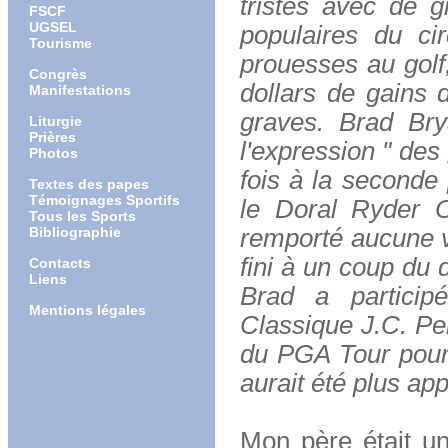
tristes avec de g
FSCF
UGSEL
populaires du ci
Tourisme
prouesses au golf,
Congrès
dollars de gains 
Manifestations
graves. Brad Bry
Liturgie
Prières
l'expression " des 
Photos
fois à la seconde
Textes des papes
Témoignages Sportifs
le Doral Ryder O
Tous les Sports
Bibliographie
remporté aucune vi
fini à un coup du
Contacts
Liens
Brad a particip
Mentions légales
Classique J.C. Pen
du PGA Tour pour
aurait été plus appr
Mon père était un