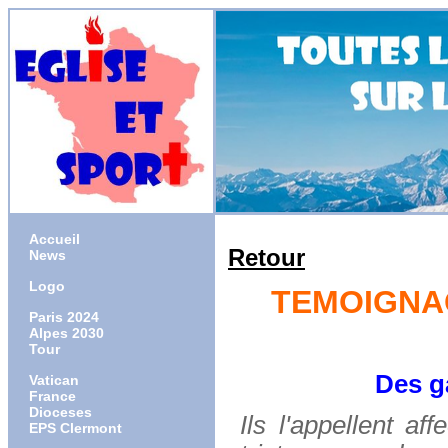
Accueil
Retour
News
Logo
TEMOIGNAG
Paris 2024
Alpes 2030
Tour
Des ga
Vatican
France
Dioceses
Ils l'appellent a
EPS Clermont