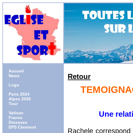
Accueil
Retour
News
Logo
TEMOIGNAG
Paris 2024
Alpes 2030
Tour
Une relat
Vatican
France
Dioceses
EPS Clermont
Rachele correspond à