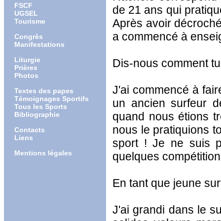
FSCF
de 21 ans qui pratiqu
UGSEL
Après avoir décroché
Tourisme
a commencé à enseign
Congrès
Manifestations
Liturgie
Dis-nous comment tu t
Prières
Photos
J'ai commencé à fair
Textes des papes
Témoignages Sportifs
un ancien surfeur d
Tous les Sports
quand nous étions t
Bibliographie
nous le pratiquions 
Contacts
Liens
sport ! Je ne suis p
Mentions légales
quelques compétition
En tant que jeune sur
J'ai grandi dans le s