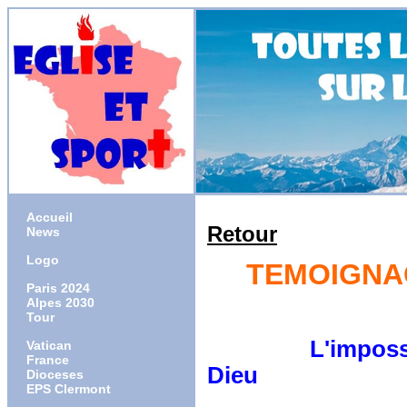
Accueil
Retour
News
Logo
TEMOIGNAG
Paris 2024
Alpes 2030
Tour
L'impossible de
Vatican
France
Dieu
Dioceses
EPS Clermont