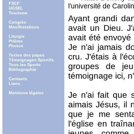
FSCF
l'université de Carol
UGSEL
Tourisme
Ayant grandi dans
Congrès
avait un Dieu. 
Manifestations
avait été envoyé 
Liturgie
Prières
Je n'ai jamais do
Photos
cru. J'étais à l'
Textes des papes
Témoignages Sportifs
groupes de jeu
Tous les Sports
Bibliographie
témoignage ici, n
Contacts
Liens
Mentions légales
Je n'ai fait que
aimais Jésus, il n
que je me senta
l'église en traî
jeunes comme 