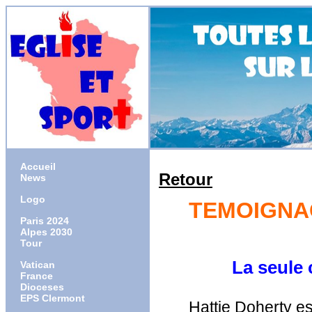
Accueil
Retour
News
Logo
TEMOIGNAG
Paris 2024
Alpes 2030
Tour
La seule chose
Vatican
France
Dioceses
EPS Clermont
Hattie Doherty e