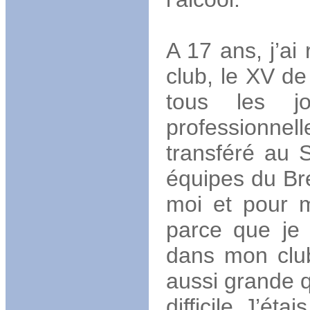
A 17 ans, j’ai
club, le XV de
tous les j
professionnel
transféré au 
équipes du Brés
moi et pour ma
parce que je
dans mon club
aussi grande 
difficile J’éta