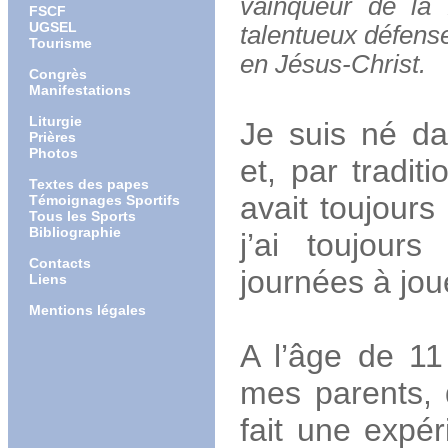
vainqueur de la
FSCF
UGSEL
talentueux défense
Tourisme
en Jésus-Christ.
Congrès
Manifestations
Liturgie
Je suis né da
Prières
Photos
et, par traditi
Textes des papes
avait toujour
Témoignages Sportifs
Tous les Sports
Bibliographie
j’ai toujour
Contacts
journées à joue
Liens
Mentions légales
A l’âge de 11
mes parents, d
fait une expé