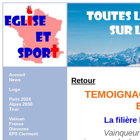
Accueil
Retour
News
Logo
TEMOIGNAG
Paris 2024
Alpes 2030
Tour
La filière
Vatican
France
Dioceses
Vainqueur
EPS Clermont