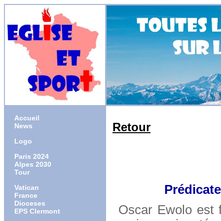
Accueil
Retour
News
Logo
Paris 2024
Alpes 2030
Tour
Prédicate
Vatican
France
Dioceses
Oscar Ewolo est fo
EPS Clermont