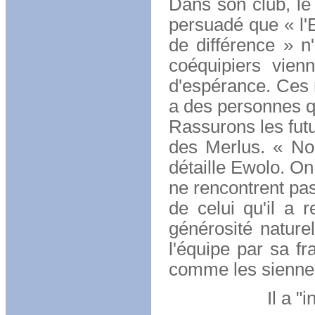
Dans son club, le
persuadé que « l'E
de différence » n
coéquipiers vien
d'espérance. Ces r
a des personnes qui
Rassurons les futu
des Merlus. « Nou
détaille Ewolo. On
ne rencontrent pas
de celui qu'il a r
générosité naturel
l'équipe par sa fr
comme les siennes,
Il a "