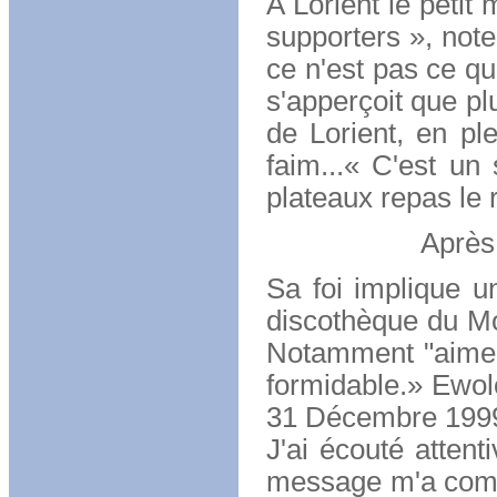
A Lorient le petit 
supporters », not
ce n'est pas ce qu'
s'apperçoit que pl
de Lorient, en pl
faim...« C'est un
plateaux repas le r
Après le foot
Sa foi implique u
discothèque du Mor
Notamment "aime t
formidable.» Ewolo
31 Décembre 1999,
J'ai écouté atten
message m'a compl