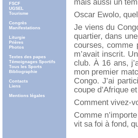
mais aussi un tém
FSCF
UGSEL
Oscar Ewolo, quel 
Tourisme
Congrès
Je viens du Congo
Manifestations
quartier, dans une
Liturgie
Prières
courses, comme po
Photos
m’avait inscrit. 
Textes des papes
club. À 16 ans, j
Témoignages Sportifs
Tous les Sports
mon premier match 
Bibliographie
Congo. J’ai partic
Contacts
Liens
coupe d’Afrique e
Mentions légales
Comment vivez-vou
Comme n’importe q
vit sa foi à fond, 