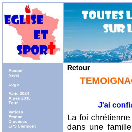
Retour
Accueil
News
TEMOIGNAG
Logo
Paris 2024
Alpes 2030
Tour
J'ai confianc
Vatican
La foi chrétienne
France
Dioceses
dans une famille
EPS Clermont