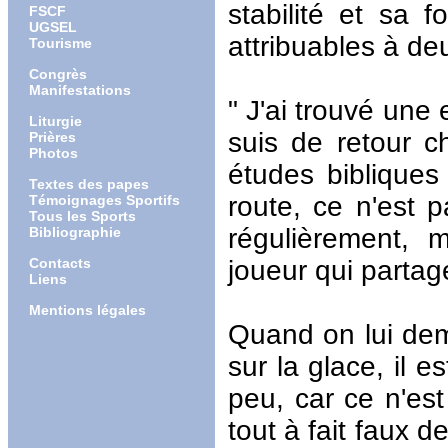
stabilité et sa
FSCF
UGSEL
attribuables à de
Tourisme
Congrès
Manifestations
" J'ai trouvé une 
Liturgie
suis de retour c
Prières
Photos
études bibliques 
Textes des papes
route, ce n'est p
Témoignages Sportifs
Tous les Sports
régulièrement,
Bibliographie
Contacts
joueur qui partag
Liens
Mentions légales
Quand on lui dema
sur la glace, il 
peu, car ce n'est
tout à fait faux d