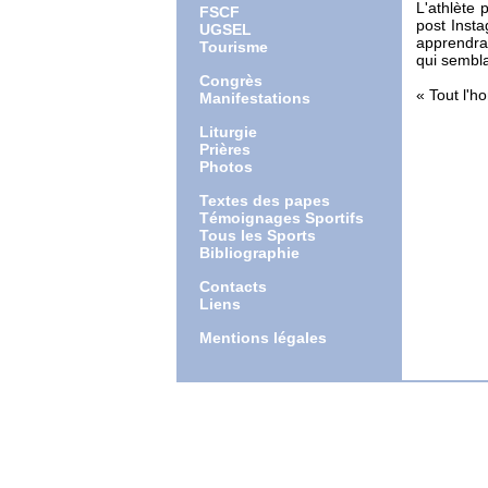
L'athlète 
FSCF
post Inst
UGSEL
apprendras
Tourisme
qui semblai
Congrès
« Tout l'h
Manifestations
Liturgie
Prières
Photos
Textes des papes
Témoignages Sportifs
Tous les Sports
Bibliographie
Contacts
Liens
Mentions légales