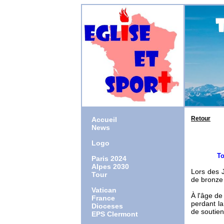
Retour
Accueil
News
Logo
Tout ho
Paris 2024
Alpes 2030
Lors des 
Tour
de bronze 
Vatican
À l'âge de
France
perdant la
Dioceses
de soutien
EPS Clermont