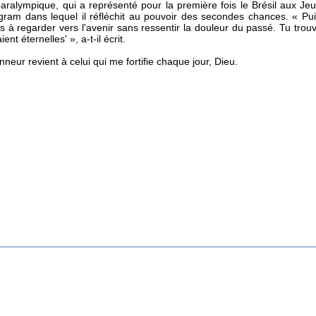
paralympique, qui a représenté pour la première fois le Brésil aux J
agram dans lequel il réfléchit au pouvoir des secondes chances.
« Pui
 à regarder vers l'avenir sans ressentir la douleur du passé.
Tu trou
ent éternelles' », a-t-il écrit.
onneur revient à celui qui me fortifie chaque jour, Dieu.