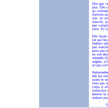
Dire que ce
plus. Elle v
au contrai
d'arrivée a
une, on ne
sourcils, p
pas compre
sens. Et c'e
Elle l'avai
vie qui l'a
l'édition i
pas marcher
peux pas le
se voit dan
médaille d'
anglais, a 
un peu comm
Rationnellem
elle les in
avant le re
n'est pas 
corps à un
instinctive
devenir la 
endurer pou
Traductio