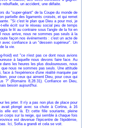
 rebuffade, un accident, une défaite.
 lors du "super-géant" de la Coupe du monde de
n partielle des ligaments croisés, et qui remet
nte. "Si c'est le plan que Dieu a pour moi, je
a-t-elle écrit sur le réseau social peu de temps
ia le lit au contraire sous l'angle de la foi en
'il nous arrive, nous ne sommes pas seuls à la
oute façon nos événements : c'est un acte de
er avec confiance à un "dessein supérieur". Un
de la vie.
ng-froid) est "ce n'est pas ce dont nous avions
loureuse à laquelle nous devons faire face. Au
me dans les heures les plus douloureuses, nous
hant que nous ne sommes pas seuls. Une attitude
, face à l'expérience d'une réalité marquée par
bien, pour ceux qui aiment Dieu, pour ceux qui
ous ?" (Romains 8,28.31). Confiance en Dieu,
ais besoin aujourd'hui.
 les jeter. Il n'y a pas non plus de place pour
le avait plongé avec sa chute à Cortina, à 16
 elle est là. Et cette fille souriante, pleine
son corps sur la neige, qui semble à chaque fois
ovince est devenue l'épicentre de l'épidémie,
 Ici, Sofia a grandi et cela se voit.