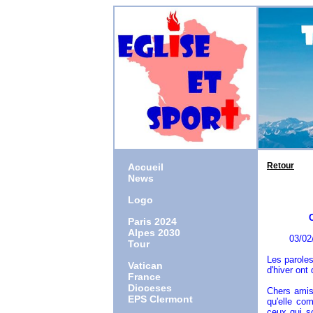
Retour
Accueil
News
Logo
Champi
Paris 2024
Alpes 2030
03/02/
Tour
Les paroles
Vatican
d'hiver ont
France
Dioceses
Chers amis
EPS Clermont
qu'elle co
ceux qui so