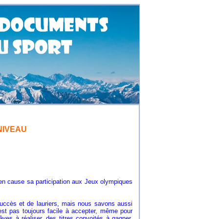
NIVEAU
 en cause sa participation aux Jeux olympiques
uccès et de lauriers, mais nous savons aussi
est pas toujours facile à accepter, même pour
êves à réaliser, des titres convoités à gagner.