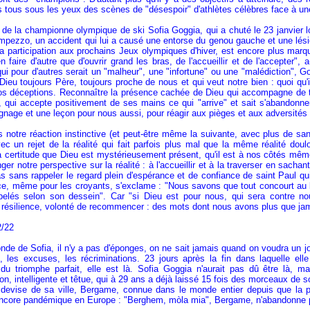
tous sous les yeux des scènes de "désespoir" d'athlètes célèbres face à une
 de la championne olympique de ski Sofia Goggia, qui a chuté le 23 janvier
mpezzo, un accident qui lui a causé une entorse du genou gauche et une lésio
 participation aux prochains Jeux olympiques d'hiver, est encore plus marqua
n faire d'autre que d'ouvrir grand les bras, de l'accueillir et de l'accepter", 
ui pour d'autres serait un "malheur", une "infortune" ou une "malédiction", Gogg
Dieu toujours Père, toujours proche de nous et qui veut notre bien : quoi qu
os déceptions. Reconnaître la présence cachée de Dieu qui accompagne de t
, qui accepte positivement de ses mains ce qui "arrive" et sait s'abandonn
nage et une leçon pour nous aussi, pour réagir aux pièges et aux adversités 
s notre réaction instinctive (et peut-être même la suivante, avec plus de sa
ec un rejet de la réalité qui fait parfois plus mal que la même réalité dou
la certitude que Dieu est mystérieusement présent, qu'il est à nos côtés mê
ger notre perspective sur la réalité : à l'accueillir et à la traverser en sac
as sans rappeler le regard plein d'espérance et de confiance de saint Paul qui
ce, même pour les croyants, s'exclame : "Nous savons que tout concourt au 
pelés selon son dessein". Car "si Dieu est pour nous, qui sera contre n
résilience, volonté de recommencer : des mots dont nous avons plus que jam
22
de de Sofia, il n'y a pas d'éponges, on ne sait jamais quand on voudra un jour
es, les excuses, les récriminations. 23 jours après la fin dans laquelle el
u triomphe parfait, elle est là. Sofia Goggia n'aurait pas dû être là, mais
ion, intelligente et têtue, qui à 29 ans a déjà laissé 15 fois des morceaux de 
a devise de sa ville, Bergame, connue dans le monde entier depuis que la pr
ncore pandémique en Europe : "Berghem, mòla mia", Bergame, n'abandonne pas.