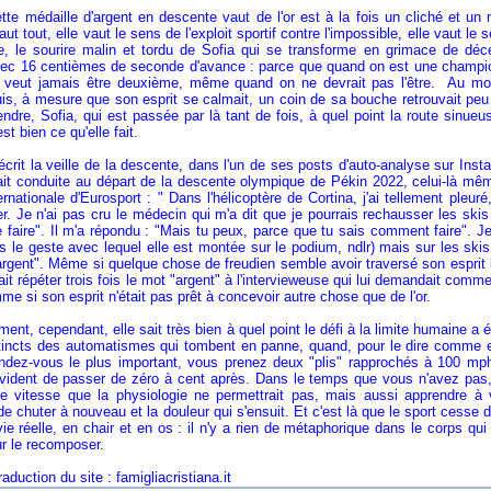
tte médaille d'argent en descente vaut de l'or est à la fois un cliché et un 
aut tout, elle vaut le sens de l'exploit sportif contre l'impossible, elle vaut le
re, le sourire malin et tordu de Sofia qui se transforme en grimace de déce
vec 16 centièmes de seconde d'avance : parce que quand on est une champion
 veut jamais être deuxième, même quand on ne devrait pas l'être. Au moins
uis, à mesure que son esprit se calmait, un coin de sa bouche retrouvait peu 
ndre, Sofia, qui est passée par là tant de fois, à quel point la route sinu
st bien ce qu'elle fait.
t écrit la veille de la descente, dans l'un de ses posts d'auto-analyse sur Inst
vait conduite au départ de la descente olympique de Pékin 2022, celui-là mêm
nternationale d'Eurosport : " Dans l'hélicoptère de Cortina, j'ai tellement pleu
. Je n'ai pas cru le médecin qui m'a dit que je pourrais rechausser les skis 
 faire". Il m'a répondu : "Mais tu peux, parce que tu sais comment faire". J
s le geste avec lequel elle est montée sur le podium, ndlr) mais sur les skis,
argent". Même si quelque chose de freudien semble avoir traversé son esprit 
fait répéter trois fois le mot "argent" à l'intervieweuse qui lui demandait comm
e si son esprit n'était pas prêt à concevoir autre chose que de l'or.
ent, cependant, elle sait très bien à quel point le défi à la limite humaine a ét
stincts des automatismes qui tombent en panne, quand, pour le dire comme el
ndez-vous le plus important, vous prenez deux "plis" rapprochés à 100 mph, 
évident de passer de zéro à cent après. Dans le temps que vous n'avez pas
e vitesse que la physiologie ne permettrait pas, mais aussi apprendre à vo
 de chuter à nouveau et la douleur qui s'ensuit. Et c'est là que le sport cesse
vie réelle, en chair et en os : il n'y a rien de métaphorique dans le corps qui 
r le recomposer.
n du site : famigliacristiana.it