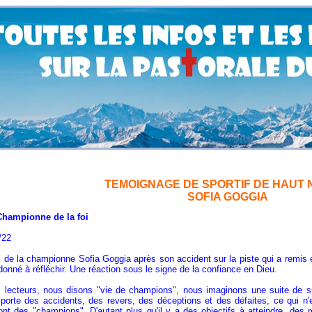
TEMOIGNAGE DE SPORTIF DE HAUT 
SOFIA GOGGIA
onne de la foi
22
 de la championne Sofia Goggia après son accident sur la piste qui a remis
 donné à réfléchir. Une réaction sous le signe de la confiance en Dieu.
 lecteurs, nous disons "vie de champions", nous imaginons une suite de s
mporte des accidents, des revers, des déceptions et des défaites, ce qui n'
nt des "champions". D'autant plus qu'il y a des objectifs à atteindre, des r