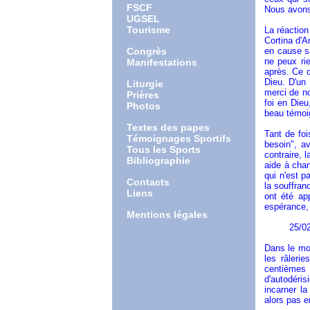
FSCF
Nous avons 
UGSEL
Tourisme
La réaction
Cortina d'A
Congrès
en cause sa
ne peux rie
Manifestations
après. Ce q
Dieu. D'un 
Liturgie
merci de n
Prières
foi en Dieu
Photos
beau témoig
Textes des papes
Tant de foi
Témoignages Sportifs
besoin", av
Tous les Sports
contraire, 
Bibliographie
aide à chan
qui n'est p
Contacts
la souffran
Liens
ont été ap
espérance, 
Mentions légales
25/02/
Dans le mon
les râleri
centièmes d
d'autodéris
incarner l
alors pas e