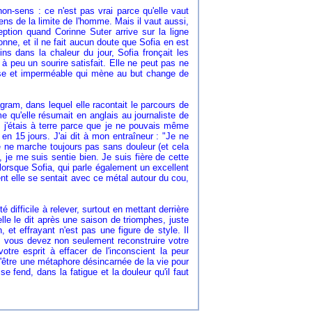
non-sens : ce n'est pas vrai parce qu'elle vaut
 sens de la limite de l'homme. Mais il vaut aussi,
ption quand Corinne Suter arrive sur la ligne
ne, et il ne fait aucun doute que Sofia en est
 dans la chaleur du jour, Sofia fronçait les
à peu un sourire satisfait. Elle ne peut pas ne
euse et imperméable qui mène au but change de
agram, dans lequel elle racontait le parcours de
e qu'elle résumait en anglais au journaliste de
ré, j'étais à terre parce que je ne pouvais même
en 15 jours. J'ai dit à mon entraîneur : "Je ne
e ne marche toujours pas sans douleur (et cela
 je me suis sentie bien. Je suis fière de cette
lorsque Sofia, qui parle également un excellent
ent elle se sentait avec ce métal autour du cou,
é difficile à relever, surtout en mettant derrière
le le dit après une saison de triomphes, juste
et effrayant n'est pas une figure de style. Il
, vous devez non seulement reconstruire votre
tre esprit à effacer de l'inconscient la peur
 d'être une métaphore désincarnée de la vie pour
se fend, dans la fatigue et la douleur qu'il faut