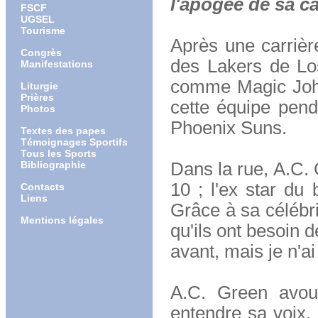
l'apogée de sa car
FSCF
UGSEL
Tourisme
Après une carrièr
Congrès
des Lakers de Lo
Manifestations
comme Magic John
Liturgie
Prières
cette équipe pend
Photos
Phoenix Suns.
Textes des papes
Témoignages Sportifs
Tous les Sports
Bibliographie
Dans la rue, A.C.
10 ; l'ex star du
Contacts
Liens
Grâce à sa célébri
Mentions légales
qu'ils ont besoin 
avant, mais je n'a
A.C. Green avoue
entendre sa voix. 