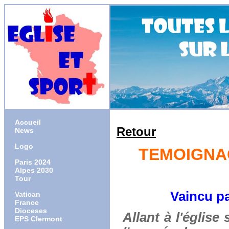
Accueil
Retour
News
Logo
TEMOIGNAG
Paris 2024
Alpes 2030
Tour
Vaincu pa
Vatican
France
Dioceses
Allant à l'église
EPS Clermont