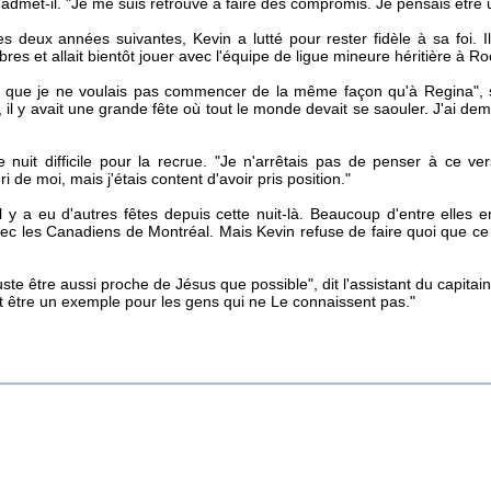
 admet-il. "Je me suis retrouvé à faire des compromis. Je pensais être u
s deux années suivantes, Kevin a lutté pour rester fidèle à sa foi. Il 
bres et allait bientôt jouer avec l'équipe de ligue mineure héritière à R
s que je ne voulais pas commencer de la même façon qu'à Regina", s
 il y avait une grande fête où tout le monde devait se saouler. J'ai d
e nuit difficile pour la recrue. "Je n'arrêtais pas de penser à ce vers
i de moi, mais j'étais content d'avoir pris position."
il y a eu d'autres fêtes depuis cette nuit-là. Beaucoup d'entre elles
ec les Canadiens de Montréal. Mais Kevin refuse de faire quoi que ce so
uste être aussi proche de Jésus que possible", dit l'assistant du capit
 et être un exemple pour les gens qui ne Le connaissent pas."