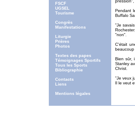
pression",
FSCF
UGSEL
Pendant le
Tourisme
Buffalo Sa
Congrès
"Je savai
Manifestations
Rochester,
"non".
Liturgie
Prières
C'était un
Photos
beaucoup r
Textes des papes
Bien sûr, 
Témoignages Sportifs
Stanley av
Tous les Sports
Christ.
Bibliographie
"Je veux j
Contacts
Il le veut
Liens
Mentions légales