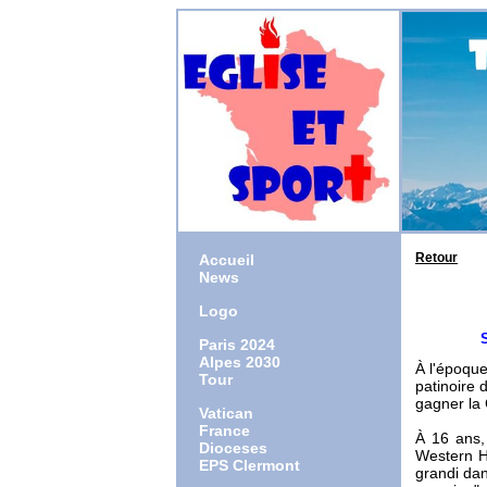
Retour
Accueil
News
Logo
Suivre 
Paris 2024
Alpes 2030
À l'époque
Tour
patinoire d
gagner la
Vatican
France
À 16 ans,
Dioceses
Western Ho
EPS Clermont
grandi dan