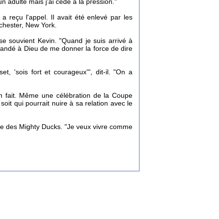
n adulte mais j'ai cédé à la pression."
a reçu l'appel. Il avait été enlevé par les
ochester, New York.
e souvient Kevin. "Quand je suis arrivé à
emandé à Dieu de me donner la force de dire
et, 'sois fort et courageux'", dit-il. "On a
 en fait. Même une célébration de la Coupe
it qui pourrait nuire à sa relation avec le
aine des Mighty Ducks. "Je veux vivre comme