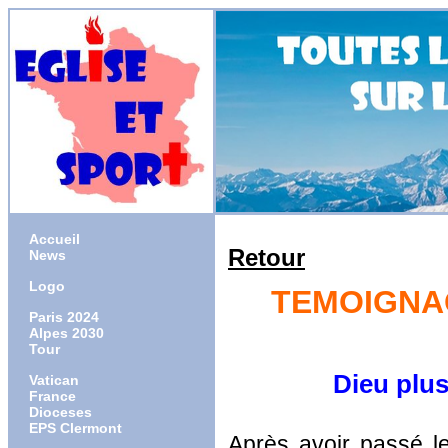
Accueil
Retour
News
Logo
TEMOIGNAG
Paris 2024
Alpes 2030
Tour
Dieu plus fort
Vatican
France
Dioceses
EPS Clermont
Après avoir passé l