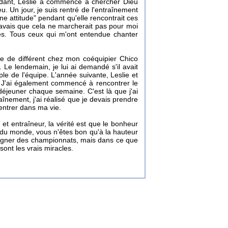
pendant, Leslie a commencé à chercher Dieu
. Un jour, je suis rentré de l'entraînement
e attitude" pendant qu'elle rencontrait ces
avais que cela ne marcherait pas pour moi
s. Tous ceux qui m'ont entendue chanter
se de différent chez mon coéquipier Chico
 Le lendemain, je lui ai demandé s'il avait
uple de l'équipe. L'année suivante, Leslie et
. J'ai également commencé à rencontrer le
 déjeuner chaque semaine. C'est là que j'ai
înement, j'ai réalisé que je devais prendre
'entrer dans ma vie.
t entraîneur, la vérité est que le bonheur
x du monde, vous n'êtes bon qu'à la hauteur
 gagner des championnats, mais dans ce que
sont les vrais miracles.