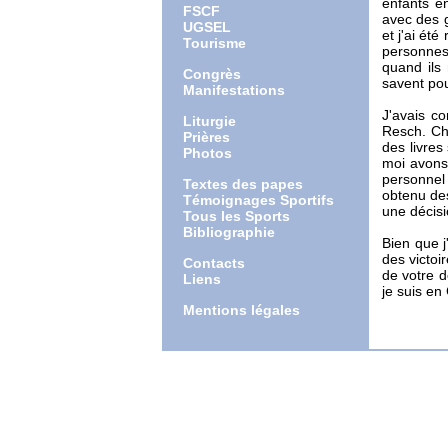
enfants en
FSCF
avec des g
UGSEL
et j'ai ét
Tourisme
personnes
quand ils
Congrès
savent pou
Manifestations
J'avais c
Liturgie
Resch. Chi
Prières
des livres
Photos
moi avons
personnel 
Textes des papes
obtenu des
Témoignages Sportifs
une décisi
Tous les Sports
Bibliographie
Bien que j
des victoi
Contacts
de votre d
Liens
je suis en
Mentions légales