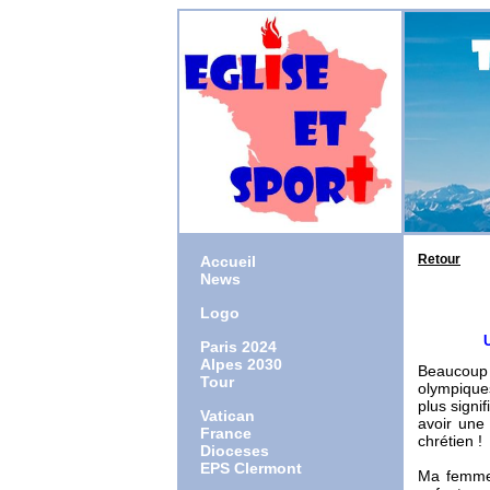
Retour
Accueil
News
Logo
Une rela
Paris 2024
Alpes 2030
Beaucoup 
Tour
olympique
plus signi
Vatican
avoir une 
France
chrétien !
Dioceses
EPS Clermont
Ma femme 