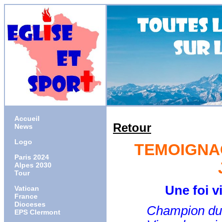
Accueil
Retour
News
Logo
TEMOIGNAG
Paris 2024
Alpes 2030
Tour
Une foi v
Vatican
France
Dioceses
Champion du Mon
EPS Clermont