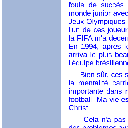
foule de succès.
monde junior avec 
Jeux Olympiques d
l'un de ces joueu
la FIFA m'a décerné
En 1994, après l
arriva le plus be
l'équipe brésilienn
Bien sûr, ces suc
la mentalité car
importante dans m
football. Ma vie e
Christ.
Cela n'a pas tou
des problèmes avec