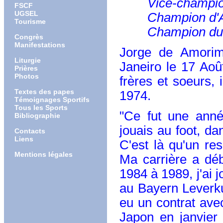
Vice-champion O
FSCF
UGSEL
Champion d'Alle
Tourisme
Champion du Jap
Congrès
Manifestations
Jorge de Amorim
Liturgie
Janeiro le 17 Aoû
Prières
Photos
frères et soeurs,
Textes des papes
1974.
Témoignages Sportifs
Tous les Sports
"Ce fut une année
Bibliographie
jouais au foot, d
Contacts
Liens
C'est là qu'un re
Mentions légales
Ma carrière a déb
1984 à 1989, j'ai 
au Bayern Leverkus
eu un contrat ave
Japon en janvier