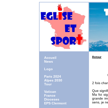
Retour
Accueil
News
Logo
Paris 2024
Alpes 2030
2 fois cha
Tour
Que signif
Vatican
Ma foi sig
France
grande im
Dioceses
sens, je n
EPS Clermont