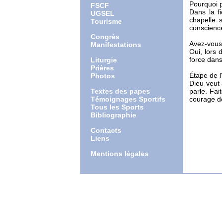
Pourquoi p
FSCF
Dans la f
UGSEL
chapelle 
Tourisme
conscience
Congrès
Avez-vous 
Manifestations
Oui, lors
force dans 
Liturgie
Prières
Étape de l
Photos
Dieu veut 
Textes des papes
parle. Fai
Témoignages Sportifs
courage de
Tous les Sports
Bibliographie
Contacts
Liens
Mentions légales