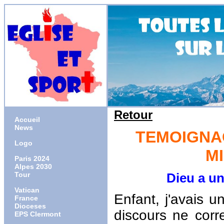
Retour
Accueil
News
TEMOIGNAG
Logo
M
Paris 2024
Alpes 2030
Tour
Dieu a un pla
Vatican
Enfant, j'avais 
France
Dioceses
discours ne corr
EPS Clermont