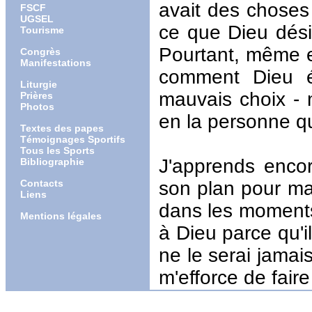
avait des choses 
FSCF
UGSEL
ce que Dieu désir
Tourisme
Pourtant, même e
Congrès
Manifestations
comment Dieu é
Liturgie
mauvais choix -
Prières
Photos
en la personne qu'
Textes des papes
Témoignages Sportifs
Tous les Sports
J'apprends enco
Bibliographie
Contacts
son plan pour ma
Liens
dans les moments 
Mentions légales
à Dieu parce qu'i
ne le serai jamais
m'efforce de fair