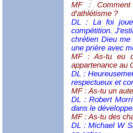
MF : Comment ta
d'athlétisme ?
DL : La foi jou
compétition. J'est
chrétien Dieu me p
une prière avec me
MF : As-tu eu qu
appartenance au C
DL : Heureusement
respectueux et co
MF : As-tu un aute
DL : Robert Morri
dans le développ
MF : As-tu des cha
DL : Michael W Sm