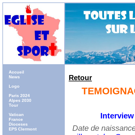
Accueil
Retour
News
Logo
TEMOIGNAG
Paris 2024
Alpes 2030
Tour
Intervie
Vatican
France
Dioceses
Date de naissance
EPS Clermont