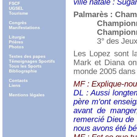
ville natale :
Sugar
FSCF
UGSEL
Palmarès : Cham
Tourisme
Championn
Congrès
Manifestations
Championne de
Liturgie
3° des Jeux Ol
Prières
Photos
Les Lopez sont l
Textes des papes
Mark et Diana ont
Témoignages Sportifs
Tous les Sports
monde 2005 dans l
Bibliographie
Contacts
MF : Explique-nou
Liens
DL :
Aussi longte
Mentions légales
père m'ont enseig
avant de manger,
remercié Dieu de 
nous avons été bé