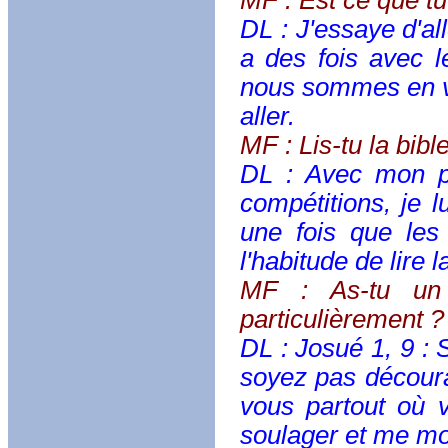
MF : Est ce que tu 
DL : J'essaye d'al
a des fois avec l
nous sommes en vi
aller.
MF : Lis-tu la bib
DL : Avec mon pr
compétitions, je l
une fois que les
l'habitude de lire 
MF : As-tu un
particulièrement ?
DL : Josué 1, 9 : 
soyez pas découra
vous partout où 
soulager et me mot