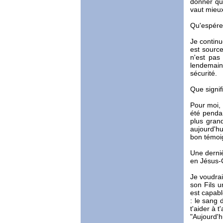
donner qu'
vaut mieux
Qu'espérez
Je continu
est source
n'est pas
lendemain
sécurité.
Que signif
Pour moi, 
été penda
plus gran
aujourd'hu
bon témoi
Une derniè
en Jésus-C
Je voudrai
son Fils u
est capabl
: le sang 
t'aider à t
"Aujourd'h