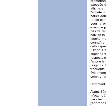
promenant 
exposée da
affiche et
l'achète. 
parler dou
rends com
pour la p
exemple po
pas de réus
paix et la
touché mon
connaître
catholique
Filippo R
cependan
respectaie
j'ai prié 
religions.
fréquente 
évidemmen
communaut
Comment l
Avant, j'é
m'était dû
me change 
j'apprends