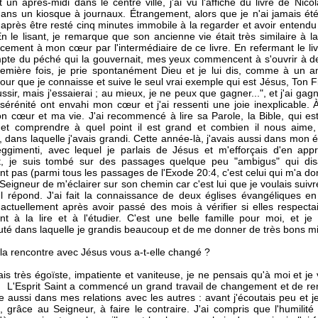
un après-midi dans le centre ville, j'ai vu l'affiche du livre de Nicol
ns un kiosque à journaux. Étrangement, alors que je n'ai jamais été 
, après être resté cinq minutes immobile à la regarder et avoir entendu 
En le lisant, je remarque que son ancienne vie était très similaire 
cement à mon cœur par l'intermédiaire de ce livre. En refermant le l
pte du péché qui la gouvernait, mes yeux commencent à s'ouvrir à des
remière fois, je prie spontanément Dieu et je lui dis, comme à un 
ur que je connaisse et suive le seul vrai exemple qui est Jésus, Ton Fi
sir, mais j'essaierai ; au mieux, je ne peux que gagner...", et j'ai gagné
 sérénité ont envahi mon cœur et j'ai ressenti une joie inexplicable. À
 cœur et ma vie. J'ai recommencé à lire sa Parole, la Bible, qui est
 et comprendre à quel point il est grand et combien il nous aime, 
, dans laquelle j'avais grandi. Cette année-là, j'avais aussi dans mon 
eggimenti, avec lequel je parlais de Jésus et m'efforçais d'en appr
t, je suis tombé sur des passages quelque peu "ambigus" qui di
nt pas (parmi tous les passages de l'Exode 20:4, c'est celui qui m'a do
le Seigneur de m'éclairer sur son chemin car c'est lui que je voulais suiv
 Il répond. J'ai fait la connaissance de deux églises évangéliques en
actuellement après avoir passé des mois à vérifier si elles respecta
t à la lire et à l'étudier. C'est une belle famille pour moi, et 
é dans laquelle je grandis beaucoup et de me donner de très bons mi
a rencontre avec Jésus vous a-t-elle changé ?
tais très égoïste, impatiente et vaniteuse, je ne pensais qu'à moi et je
. L'Esprit Saint a commencé un grand travail de changement et de reno
aussi dans mes relations avec les autres : avant j'écoutais peu et je
, grâce au Seigneur, à faire le contraire. J'ai compris que l'humilité 