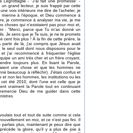
a Legrottaglie - "J'ai fait une promesse" -
un grand lecteur, je suis frappé par cette
une voix intérieure me dire de l'acheter, je
à la mienne à l'époque, et Dieu commence à
ivre, je commence à analyser ma vie, je me
 choses qui n'existaient pas pour moi et,
ami : "Merci, parce que Tu m'as donné un
ls. Je sens que je Te suis, je ne te promets
 cent fois plus ! À la fin de cette prière, la
 partir de là, j'ai compris que Jésus avait
 le seul outil dont nous disposons pour le
et j'ai recommencé à fréquenter l'église
équipe un ami très cher et un frère croyant,
endre toujours plus. En lisant la Parole,
saient une chose et que les hommes ne
nné beaucoup à réfléchir). J'étais confus et
re et non les hommes, les institutions ou les
 cet été 2010, dont l'une est celle que je
ient vraiment la Parole tout en continuant
je remercie Dieu de me guider dans cette
nistres.
 voulais tout et tout de suite comme si cela
uvellement en moi, et ce n'est pas fini. Il
 parlais plus, maintenant je peux dire que
précède la gloire, qu'il y a plus de joie à