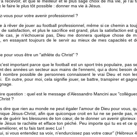
à recevoir, et que le meilleur et le plus sage choix de ma vie, je l'ai f
 le faire le plus tôt possible : donner ma vie à Jésus.
-vous pour votre avenir professionnel ?
e à rêver de jouer au football professionnel, même si ce chemin a toujou
 de satisfaction, et plus le sacrifice est grand, plus la satisfaction 
 le cas, je n'échouerai pas, Dieu me donnera quelque chose de mi
, en essayant toujours de le servir au mieux de mes capacités et de
ie pour vous être un "athlète du Christ" ?
c'est important parce que le football est un sport très populaire, pas s
nt des années un secteur aux mains de l'ennemi, qui a donc besoin d
d nombre possible de personnes connaissent le vrai Dieu et non les
i. En outre, pour moi, cela signifie jouer, se battre, transpirer et ga
gnage.
re question : quel est le message d'Alessandro Mancini aux "collègues" 
hrist ?
s dire que rien au monde ne peut égaler l'amour de Dieu pour vous, qu
nique Jésus-Christ, afin que quiconque croit en lui ne se perde pas, ma
e de guérir les blessures de ton cœur, de te donner un avenir glorieux
de Jésus te rachète et efface ton péché. Peu importe qui tu es et ce qu
'améliorer, et tu fais tant avec Lui !
ui, si vous entendez sa voix, n'endurcissez pas votre cœur" (Hébreux 