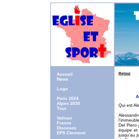
Retour
Accueil
News
Logo
Athlète
Paris 2024
Alpes 2030
Qui est Al
Tour
Alessandr
Vatican
l'immeuble
France
Del Piero
Dioceses
équipe et 
EPS Clermont
jusqu'au j