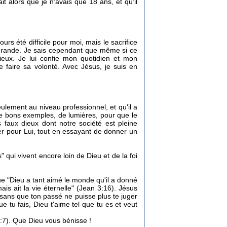
ait alors que je n'avais que 18 ans, et qu'il
rs été difficile pour moi, mais le sacrifice
est grande. Je sais cependant que même si ce
eux. Je lui confie mon quotidien et mon
 faire sa volonté. Avec Jésus, je suis en
eulement au niveau professionnel, et qu'il a
e bons exemples, de lumières, pour que le
 faux dieux dont notre société est pleine
gner pour Lui, tout en essayant de donner un
qui vivent encore loin de Dieu et de la foi
e "Dieu a tant aimé le monde qu'il a donné
is ait la vie éternelle" (Jean 3:16). Jésus
 sans que ton passé ne puisse plus te juger
e tu fais, Dieu t'aime tel que tu es et veut
4:7). Que Dieu vous bénisse !