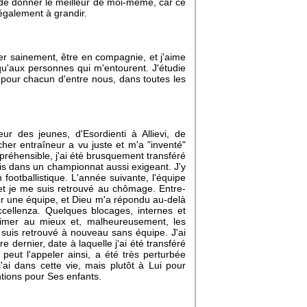
urs de donner le meilleur de moi-même, car ce
également à grandir.
er sainement, être en compagnie, et j'aime
qu'aux personnes qui m'entourent. J'étudie
s pour chacun d'entre nous, dans toutes les
r des jeunes, d'Esordienti à Allievi, de
her entraîneur a vu juste et m'a "inventé"
réhensible, j'ai été brusquement transféré
uais dans un championnat aussi exigeant. J'y
footballistique. L'année suivante, l'équipe
 et je me suis retrouvé au chômage. Entre-
er une équipe, et Dieu m'a répondu au-delà
ccellenza. Quelques blocages, internes et
rimer au mieux et, malheureusement, les
me suis retrouvé à nouveau sans équipe. J'ai
 dernier, date à laquelle j'ai été transféré
peut l'appeler ainsi, a été très perturbée
ai dans cette vie, mais plutôt à Lui pour
tions pour Ses enfants.