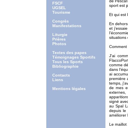
de Pescara
FSCF
sport est 
UGSEL
Tourisme
Et qui est
Congrès
En dehors 
Manifestations
et j'essai
l'économie
Liturgie
situations 
Prières
Photos
Comment vo
Textes des papes
J'ai comm
Témoignages Sportifs
FlaccoPort
Tous les Sports
comme défe
Bibliographie
dans l'équ
ai accumul
Contacts
première a
Liens
temps, j'a
de mes es
Mentions légales
externes,
apparition
signé avec
au Spal La
depuis le
améliorer 
Le maillot