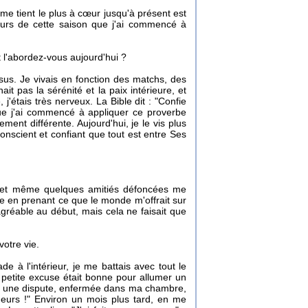
me tient le plus à cœur jusqu'à présent est
ours de cette saison que j'ai commencé à
l'abordez-vous aujourd'hui ?
us. Je vivais en fonction des matchs, des
 pas la sérénité et la paix intérieure, et
j'étais très nerveux. La Bible dit : "Confie
que j'ai commencé à appliquer ce proverbe
ent différente. Aujourd'hui, je le vis plus
onscient et confiant que tout est entre Ses
ol et même quelques amitiés défoncées me
eure en prenant ce que le monde m'offrait sur
agréable au début, mais cela ne faisait que
otre vie.
e à l'intérieur, je me battais avec tout le
 petite excuse était bonne pour allumer un
près une dispute, enfermée dans ma chambre,
 meurs !" Environ un mois plus tard, en me