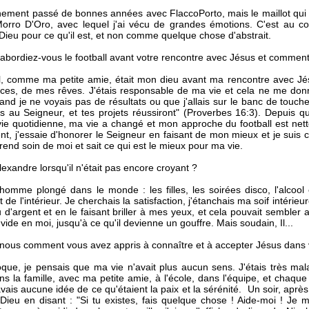
inement passé de bonnes années avec FlaccoPorto, mais le maillot qui 
Morro D'Oro, avec lequel j'ai vécu de grandes émotions. C'est au c
Dieu pour ce qu'il est, et non comme quelque chose d'abstrait.
ordiez-vous le football avant votre rencontre avec Jésus et comment 
ll, comme ma petite amie, était mon dieu avant ma rencontre avec Jés
es, de mes rêves. J'étais responsable de ma vie et cela ne me donnait
and je ne voyais pas de résultats ou que j'allais sur le banc de touche, 
s au Seigneur, et tes projets réussiront" (Proverbes 16:3). Depuis 
e quotidienne, ma vie a changé et mon approche du football est nettem
t, j'essaie d'honorer le Seigneur en faisant de mon mieux et je suis c
prend soin de moi et sait ce qui est le mieux pour ma vie.
Alexandre lorsqu'il n'était pas encore croyant ?
homme plongé dans le monde : les filles, les soirées disco, l'alco
t de l'intérieur. Je cherchais la satisfaction, j'étanchais ma soif intéri
 d'argent et en le faisant briller à mes yeux, et cela pouvait sembler 
 vide en moi, jusqu'à ce qu'il devienne un gouffre. Mais soudain, Il...
nous comment vous avez appris à connaître et à accepter Jésus dans v
ue, je pensais que ma vie n'avait plus aucun sens. J'étais très malad
 la famille, avec ma petite amie, à l'école, dans l'équipe, et chaque
avais aucune idée de ce qu'étaient la paix et la sérénité. Un soir, a
à Dieu en disant : "Si tu existes, fais quelque chose ! Aide-moi ! Je