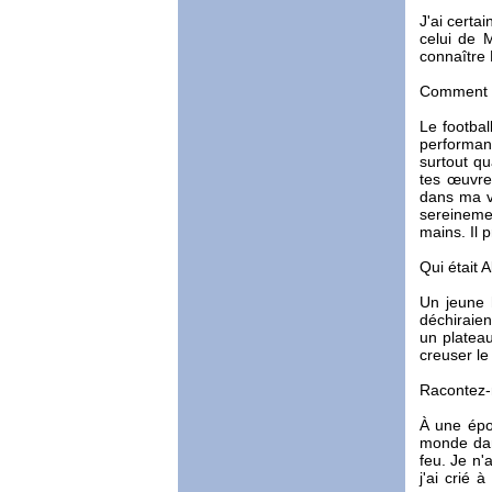
J'ai certa
celui de 
connaître 
Comment ab
Le footba
performanc
surtout qu
tes œuvre
dans ma vi
sereinemen
mains. Il 
Qui était 
Un jeune 
déchiraien
un plateau
creuser le
Racontez-
À une époq
monde dans
feu. Je n'
j'ai crié 