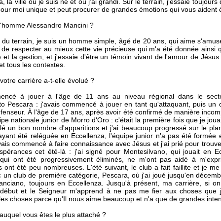
, la ville où je suis né et où j'ai grandi. Sur le terrain, j'essaie toujo
pour moi unique et peut procurer de grandes émotions qui vous aident 
 l'homme Alessandro Mancini ?
du terrain, je suis un homme simple, âgé de 20 ans, qui aime s'amus
e de respecter au mieux cette vie précieuse qui m'a été donnée ainsi 
 et la gestion, et j'essaie d'être un témoin vivant de l'amour de Jésu
et tous les contextes.
tre carrière a-t-elle évolué ?
encé à jouer à l'âge de 11 ans au niveau régional dans le secteu
o Pescara : j'avais commencé à jouer en tant qu'attaquant, puis un c
nseur. À l'âge de 17 ans, après avoir été confirmé de manière incomp
ipe nationale junior de Morro d'Oro : c'était la première fois que je jo
é un bon nombre d'apparitions et j'ai beaucoup progressé sur le plan 
yant été reléguée en Eccellenza, l'équipe junior n'a pas été formée
vais commencé à faire connaissance avec Jésus et j'ai prié pour trouv
pérances cet été-là : j'ai signé pour Montesilvano, qui jouait en E
 qui ont été progressivement éliminés, ne m'ont pas aidé à m'exp
s ont été peu nombreuses. L'été suivant, le club a fait faillite et je 
 un club de première catégorie, Pescara, où j'ai joué jusqu'en décembre
nciano, toujours en Eccellenza. Jusqu'à présent, ma carrière, si on 
 début et le Seigneur m'apprend à ne pas me fier aux choses que j'
les choses parce qu'Il nous aime beaucoup et n'a que de grandes inten
 auquel vous êtes le plus attaché ?