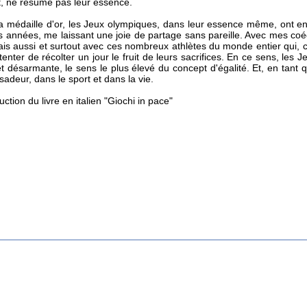
, ne résume pas leur essence.
a médaille d'or, les Jeux olympiques, dans leur essence même, ont en e
 années, me laissant une joie de partage sans pareille. Avec mes coéq
ais aussi et surtout avec ces nombreux athlètes du monde entier qui, 
 tenter de récolter un jour le fruit de leurs sacrifices. En ce sens, l
et désarmante, le sens le plus élevé du concept d'égalité. Et, en tant 
sadeur, dans le sport et dans la vie.
n du livre en italien "Giochi in pace"