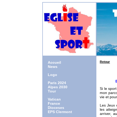
Retour
Accueil
News
Logo
Epiphan
Paris 2024
Alpes 2030
Si le spor
Tour
mon parcou
vie et pour
Vatican
France
Les Jeux 
Dioceses
les atteig
EPS Clermont
arriver, 