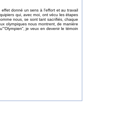
ffet donné un sens à l'effort et au travail
uipiers qui, avec moi, ont vécu les étapes
comme nous, se sont tant sacrifiés, chaque
es Jeux olympiques nous montrent, de manière
qu'"Olympien", je veux en devenir le témoin