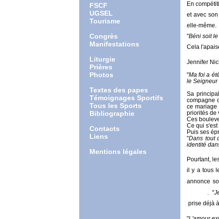
En compétit
FSCF
UGSEL
et avec son 
Tourisme
elle-même.
Congrès
"
Béni soit l
Manifestations
Cela l'apais
Liturgie
Jennifer Nic
Prières
Photos
"
Ma foi a ét
le Seigneur 
Textes des papes
Sa principa
Témoignages Sportifs
compagne de
Tous les Sports
ce mariage 
Bibliographie
priorités de 
Ces boulever
Ce qui s'est
Contacts
Puis ses épr
Liens
"
Dans tout d
identité dan
Mentions légales
Pourtant, l
il y a tous
annonce
so
Jones
. "
J
prise déjà à
"
L'amour exi