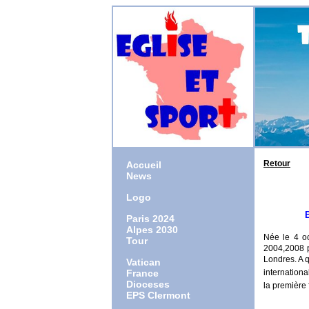
Retour
Accueil
News
Logo
Paris 2024
Alpes 2030
Née le 4 o
Tour
2004,2008 p
Londres.
A 
Vatican
France
internation
Dioceses
la
première
EPS Clermont