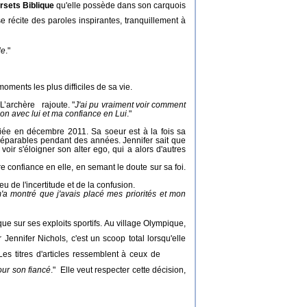
ersets Biblique
qu'elle possède dans son carquois
e récite des paroles inspirantes, tranquillement à
le
."
oments les plus difficiles de sa vie.
. L’archère rajoute. "
J'ai pu vraiment voir comment
tion avec lui et ma confiance en Lui
."
riée en décembre 2011. Sa soeur est à la fois sa
éparables pendant des années. Jennifer sait que
oir s'éloigner son alter ego, qui a alors d'autres
 confiance en elle, en semant le doute sur sa foi.
u de l'incertitude et de la confusion.
m'a montré que j'avais placé
mes priorités
et mon
ue sur ses exploits sportifs. Au village Olympique,
 Jennifer Nichols, c'est un scoop total lorsqu'elle
Lolo
s titres d'articles ressemblent à
ceux
de
our son fiancé
." Elle veut respecter cette décision,