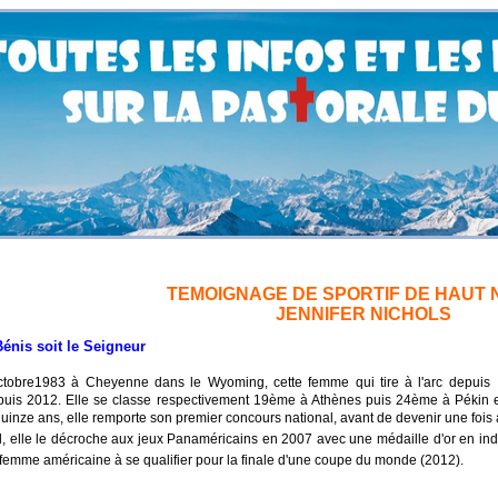
TEMOIGNAGE DE SPORTIF DE HAUT 
JENNIFER NICHOLS
Bénis soit le Seigneur
ctobre1983 à Cheyenne dans le Wyoming, cette femme qui tire à l'arc depuis
uis 2012. Elle se classe respectivement 19ème à Athènes puis 24ème à Pékin et 
quinze ans, elle remporte son premier concours national, avant
de devenir une
fois 
al, elle le décroche aux jeux Panaméricains en 2007 avec une médaille d'or en ind
femme américaine à se qualifier pour la finale d'une coupe du monde (2012).