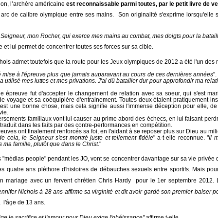
ion,
l’archère
américaine
est reconnaissable parmi toutes, par le petit livre de v
arc de calibre olympique entre ses mains. Son originalité s'exprime lorsqu'elle s
e Seigneur, mon Rocher, qui exerce mes mains au combat, mes doigts pour la batail
e et lui permet de concentrer toutes ses forces
sur sa cible.
hols admet toutefois que la route pour les Jeux olympiques de 2012 a été l'un des m
é mise à l'épreuve plus que jamais auparavant au cours de ces dernières années
"
a utilisé mes luttes et mes privations. J'ai dû batailler dur pour approfondir ma rela
le épreuve fut d'accepter le changement de relation avec sa soeur, qui s'est ma
 voyage et sa coéquipière d'entrainement. Toutes deux étaient pratiquement ins
est une bonne chose, mais cela signifie aussi l'immense déception pour elle, de v
vie.
sements familiaux vont lui causer au prime abord des échecs, en lui faisant perdre
 traduit dans les faits par des contre-performances en compétition.
euves ont finalement renforcés sa foi, en l'aidant à se reposer plus sur Dieu au milie
e cela, le Seigneur s'est montré juste et tellement fidèle
" a-t-elle reconnue. "
Il 
s ma famille, plutôt que dans le Christ
."
es "médias people" pendant
les JO, vont se concentrer davantage sur sa vie privée
q
 les quatre ans
pléthore
d'histoires de
débauches
sexuels entre sportifs. Mais pour
n mariage avec un fervent chrétien
Chris Hardy
pour le 1er septembre 2012. Le
ennifer Nichols à 28 ans
affirme
sa virginité et dit avoir gardé son premier baiser p
 l'âge de 13 ans.
ge le sacrifice et l'amour pour Dieu exige l'obéissance"
affirme t-elle.