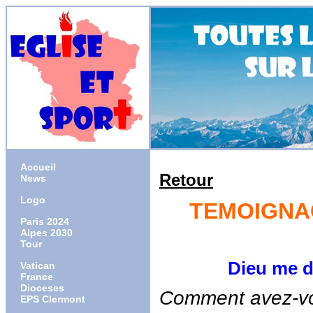
Accueil
Retour
News
Logo
TEMOIGNAG
Paris 2024
Alpes 2030
Tour
Dieu me donne
Vatican
France
Dioceses
Comment avez-vo
EPS Clermont