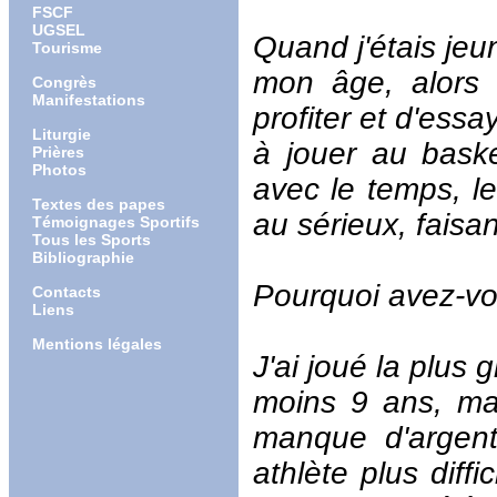
FSCF
UGSEL
Quand j'étais jeun
Tourisme
mon âge, alors 
Congrès
Manifestations
profiter et d'ess
Liturgie
à jouer au baske
Prières
Photos
avec le temps, le
Textes des papes
au sérieux, faisan
Témoignages Sportifs
Tous les Sports
Bibliographie
Pourquoi avez-vous
Contacts
Liens
Mentions légales
J'ai joué la plus 
moins 9 ans, ma
manque d'argent
athlète plus diffi