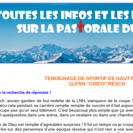
TEMOIGNAGE DE SPORTIF DE HAUT 
GLENN "CHICO" RESCH
cherche de réponses !
ch, ancien gardien de but vedette de la LNH, vainqueur de la coupe S
écu cela pendant sa carrière remplie remplie de succès et il fait aujourd
ccupe pas qu'un seul bâtiment. C'est beuacoup plus simple que ça avec
st quelquesfois dans une aréna, dans un vestiaire ou dans une chambre 
 de Dieu est remplie d'agréables surpirses ! Il fut un temps où je croyais
 à lire sur des personnes d'une époque révolue qui n'ont rien à voir avec