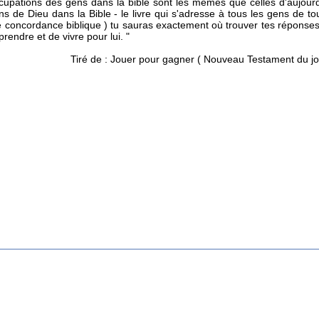
cupations des gens dans la bible sont les mêmes que celles d'aujour
ons de Dieu dans la Bible - le livre qui s'adresse à tous les gens de t
concordance biblique ) tu sauras exactement où trouver tes réponses. Il
prendre et de vivre pour lui. "
Tiré de : Jouer pour gagner ( Nouveau Testament du j