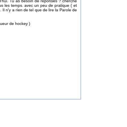
d'hui. Tu as besoin de réponses ? cherche
ous les temps. avec un peu de pratique ( et
 n'y a rien de tel que de lire la Parole de
oueur de hockey )