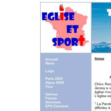
Retour
Accueil
News
Logo
A la re
Paris 2024
Alpes 2030
Chico Res
Tour
Jerzey a v
église n'o
Vatican
L'église e
France
Dioceses
" La Parole
EPS Clermont
difficiles