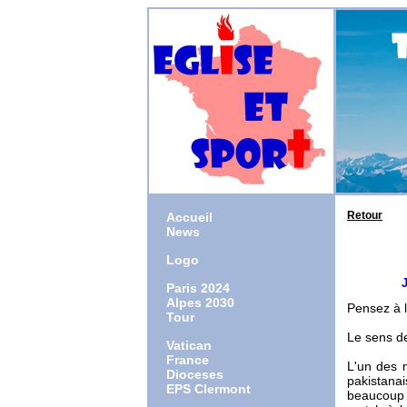
Retour
Accueil
News
Logo
J'ai do
Paris 2024
Alpes 2030
Pensez à l'
Tour
Le sens de
Vatican
France
L'un des 
Dioceses
pakistana
EPS Clermont
beaucoup c