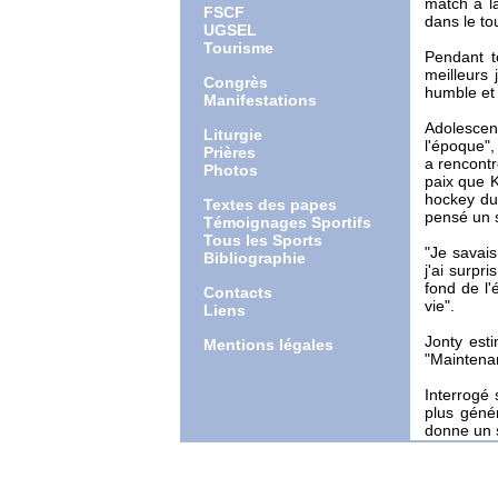
match à l
FSCF
dans le to
UGSEL
Tourisme
Pendant t
meilleurs
Congrès
humble et 
Manifestations
Adolescent
Liturgie
l'époque", 
Prières
a rencontr
Photos
paix que K
hockey du 
Textes des papes
pensé un so
Témoignages Sportifs
Tous les Sports
"Je savais
Bibliographie
j'ai surpr
fond de l'
Contacts
vie".
Liens
Jonty est
Mentions légales
"Maintenan
Interrogé 
plus géné
donne un s