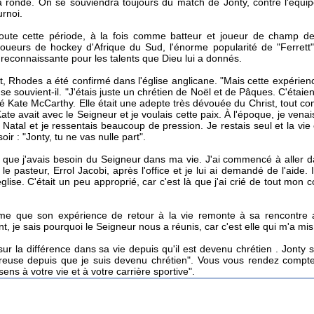
a ronde. On se souviendra toujours du match de Jonty, contre l'éq
urnoi.
oute cette période, à la fois comme batteur et joueur de champ de
 joueurs de hockey d'Afrique du Sud, l'énorme popularité de "Ferre
reconnaissante pour les talents que Dieu lui a donnés.
, Rhodes a été confirmé dans l'église anglicane. "Mais cette expérien
se souvient-il. "J'étais juste un chrétien de Noël et de Pâques. C'étaient l
é Kate McCarthy. Elle était une adepte très dévouée du Christ, tout com
ate avait avec le Seigneur et je voulais cette paix. À l'époque, je venai
Natal et je ressentais beaucoup de pression. Je restais seul et la vie
ir : "Jonty, tu ne vas nulle part".
 que j'avais besoin du Seigneur dans ma vie. J'ai commencé à aller da
is le pasteur, Errol Jacobi, après l'office et je lui ai demandé de l'aid
église. C'était un peu approprié, car c'est là que j'ai crié de tout mo
ime que son expérience de retour à la vie remonte à sa rencontre
t, je sais pourquoi le Seigneur nous a réunis, car c'est elle qui m'a mis
sur la différence dans sa vie depuis qu'il est devenu chrétien . Jont
reuse depuis que je suis devenu chrétien". Vous vous rendez compte
ens à votre vie et à votre carrière sportive".