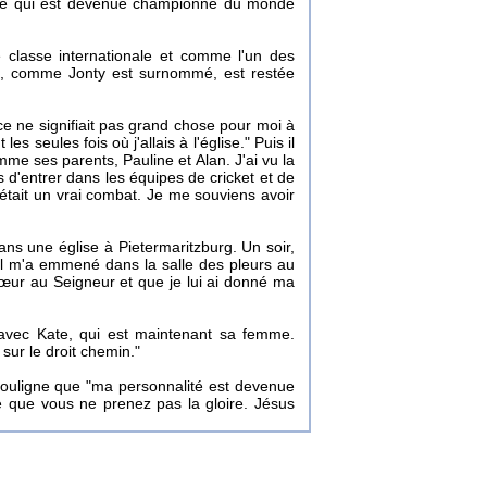
uipe qui est devenue championne du monde
 classe internationale et comme l'un des
tt", comme Jonty est surnommé, est restée
ce ne signifiait pas grand chose pour moi à
es seules fois où j'allais à l'église." Puis il
me ses parents, Pauline et Alan. J'ai vu la
s d'entrer dans les équipes de cricket et de
 était un vrai combat. Je me souviens avoir
ns une église à Pietermaritzburg. Un soir,
e. Il m'a emmené dans la salle des pleurs au
n cœur au Seigneur et que je lui ai donné ma
 avec Kate, qui est maintenant sa femme.
 sur le droit chemin."
y souligne que "ma personnalité est devenue
 que vous ne prenez pas la gloire. Jésus