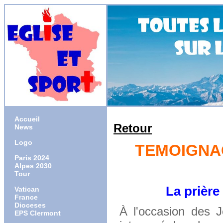
Accueil
Retour
News
Logo
TEMOIGNAG
Paris 2024
Alpes 2030
Tour
La prière est 
Vatican
France
Dioceses
À l'occasion des 
EPS Clermont