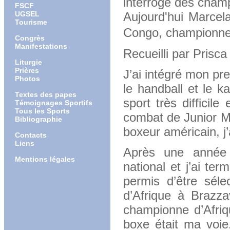
interrogé des champi
FSCF
UGSEL
Aujourd'hui Marcel
Tourisme
Congo, championne d
Congrès
Manifestations
Recueilli par Prisc
Liturgie
Prières
J’ai intégré mon pre
Photos
le handball et le k
Textes des papes
sport très difficile
Témoignages Sportifs
Tous les Sports
combat de Junior M
Bibliographie
boxeur américain, j’a
Contacts
Liens
Après une année d
Mentions légales
national et j’ai te
permis d’être sél
d’Afrique à Brazza
championne d’Afriqu
boxe était ma voie