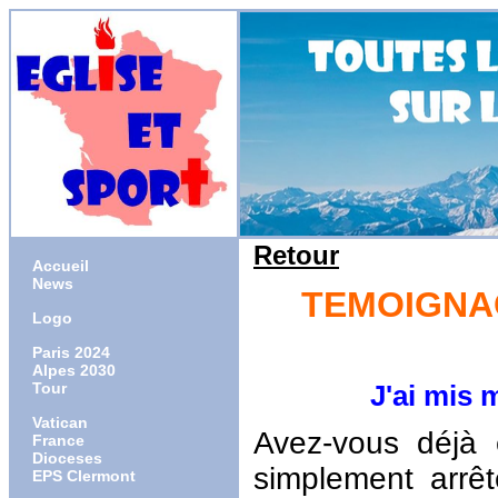
Retour
Accueil
News
TEMOIGNAG
Logo
Paris 2024
Alpes 2030
Tour
J'ai mis ma co
Vatican
Avez-vous déjà 
France
Dioceses
simplement arrê
EPS Clermont