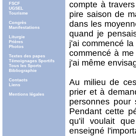
compte à travers
FSCF
UGSEL
pire saison de ma
Tourisme
dans les moyenne
Congrès
Manifestations
quand je pensai
Liturgie
j'ai commencé la
Prières
Photos
commencé à me de
Textes des papes
j'ai même envisagé
Témoignages Sportifs
Tous les Sports
Bibliographie
Contacts
Au milieu de ces
Liens
prier et à deman
Mentions légales
personnes pour 
Pendant cette pé
qu'il voulait qu
enseigné l'impor