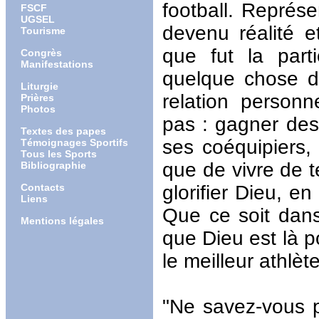
football. Représe
FSCF
UGSEL
devenu réalité e
Tourisme
que fut la part
Congrès
Manifestations
quelque chose d'
Liturgie
relation person
Prières
Photos
pas : gagner des 
Textes des papes
ses coéquipiers, 
Témoignages Sportifs
Tous les Sports
que de vivre de t
Bibliographie
Contacts
glorifier Dieu, e
Liens
Que ce soit dan
Mentions légales
que Dieu est là p
le meilleur athlèt
"Ne savez-vous 