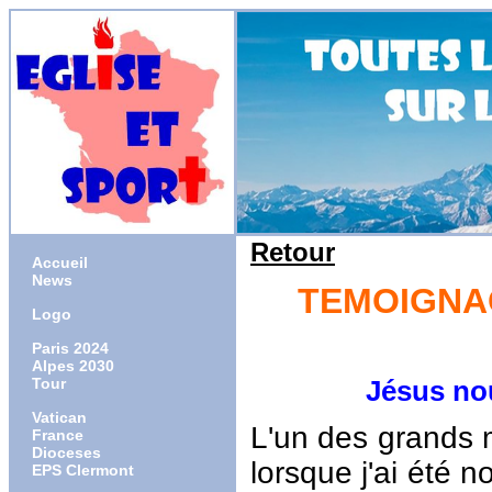
Retour
Accueil
News
TEMOIGNAG
Logo
Paris 2024
Alpes 2030
Tour
Jésus nous 
Vatican
L'un des grands m
France
Dioceses
lorsque j'ai été
EPS Clermont