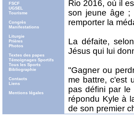
Rio 2016, où il e
FSCF
UGSEL
son jeune âge ; 
Tourisme
remporter la méda
Congrès
Manifestations
Liturgie
La défaite, selon
Prières
Photos
Jésus qui lui don
Textes des papes
Témoignages Sportifs
Tous les Sports
"Gagner ou perdr
Bibliographie
me battre, c'est 
Contacts
Liens
pas défini par le
Mentions légales
répondu Kyle à la
de son premier 