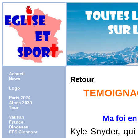
Accueil
Retour
News
Logo
TEMOIGNAG
Paris 2024
Alpes 2030
Tour
Ma foi en J
Vatican
France
Dioceses
Kyle Snyder, qui 
EPS Clermont