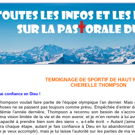
TEMOIGNAGE DE SPORTIF DE HAUT 
CHERELLE THOMPSON
nfiance en Dieu !
hompson voulait faire partie de l’équipe olympique l’an dernier. Mais
 choses ne se passent pas toujours comme prévu. Empêchée d’entrer d
démie l’année dernière, Thompson a reconnu son besoin de s’accroc
ma vision limitée de la vie et de mon avenir, et je m'en remets à lui 
apacité à prendre bien soin des siens », a-t-elle écrit. « Autant j’aime
ra chaque étape, autant je fais confiance à Dieu en lui abandonnant
 je veux accomplir), mais je lui laisse l’autorité sur les parties de ma v