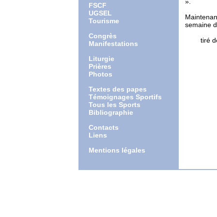
».
FSCF
UGSEL
Maintenan
Tourisme
semaine de
Congrès
tiré de w
Manifestations
Liturgie
Prières
Photos
Textes des papes
Témoignages Sportifs
Tous les Sports
Bibliographie
Contacts
Liens
Mentions légales