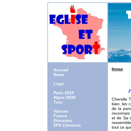
Retour
Accueil
News
Logo
J'ai co
Paris 2024
Alpes 2030
Cherelle T
Tour
bien, les
de la pan
Vatican
reconnais 
France
et de Sa c
Dioceses
ressemble
EPS Clermont
tout ce que