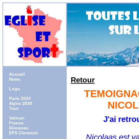
Accueil
Retour
News
Logo
TEMOIGNAG
Paris 2024
NICO
Alpes 2030
Tour
J'ai retrouvé
Vatican
France
Dioceses
EPS Clermont
Nicolaas est vain