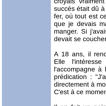
croyais vraimen
succès était dû à 
fer, où tout est c
que je devais m
manger. Si j'ava
devait se coucher 
A 18 ans, il re
Elle l'intéress
l'accompagne à l'
prédication : "J'
directement à moi
C'est à ce moment