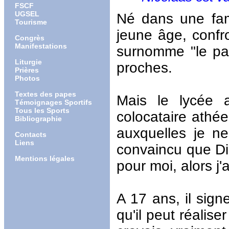
FSCF
UGSEL
Né dans une fami
Tourisme
jeune âge, confro
Congrès
Manifestations
surnomme "le pas
Liturgie
proches.
Prières
Photos
Textes des papes
Mais le lycée ar
Témoignages Sportifs
Tous les Sports
colocataire athée
Bibliographie
auxquelles je ne
Contacts
Liens
convaincu que Die
Mentions légales
pour moi, alors j'
A 17 ans, il sign
qu'il peut réalise