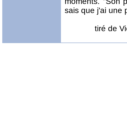
moments. "Son pl
sais que j'ai une p
tiré de V