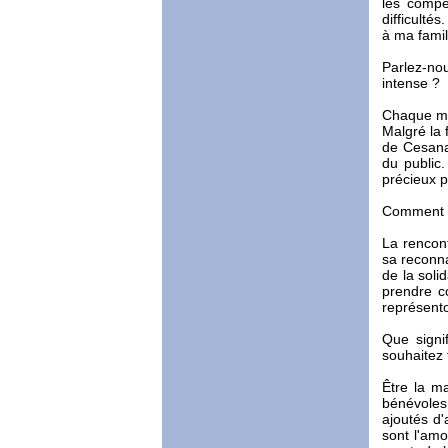
les compé
difficulté
à ma famil
Parlez-nou
intense ?
Chaque ma
Malgré la 
de Cesana
du public
précieux p
Comment av
La rencon
sa reconna
de la soli
prendre c
représent
Que signi
souhaitez 
Être la m
bénévoles,
ajoutés d'
sont l'amo