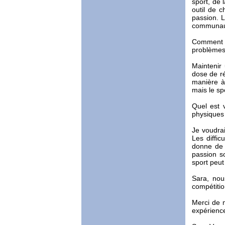
sport, de 
outil de c
passion. 
communau
Comment pa
problèmes
Maintenir 
dose de ré
manière à 
mais le sp
Quel est 
physiques 
Je voudrai
Les diffic
donne de l
passion s
sport peut
Sara, nou
compétiti
Merci de m
expérience