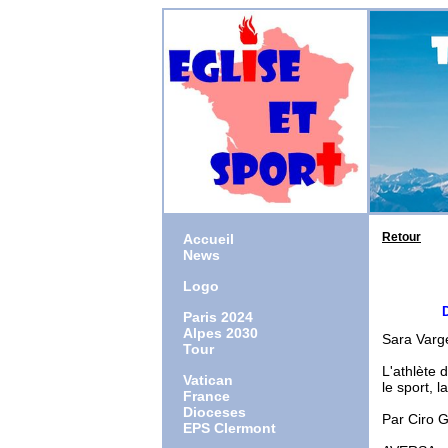
Retour
Accueil
News
Logo
Du défi
Paris 2024
Alpes 2030
Sara Varge
Tour
L'athlète 
Vatican
le sport, 
France
Dioceses
Par Ciro G
EPS Clermont