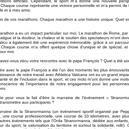
titions difficiles. Cependant, le sport m'a donné une nouvelle per
s. Chaque course représente une victoire personnelle et m'a permis de 
le et à mes amis.
s de vos marathons. Chaque marathon a une histoire unique. Quel est c
rathon a eu un impact particulier sur moi. Le marathon de Rome, par 
fatigue et la douleur, la chaleur et le soutien des spectateurs m'ont d
tico a également été une expérience mémorable, grâce à un parcours
. Chaque course m'a offert quelque chose d'unique et de spécial, et 
our moi.
ez-vous vécu votre rencontre avec le pape François ? Quel a été son 
tre avec le pape François a été l'un des moments les plus émouvant
issance de notre travail avec Athletica Vaticana ont eu un grand impa
darité et de l'inclusion dans le sport, et ces mots m'ont donné une mot
onscience de l'importance de notre engagement pour les personnes
ons.
fie pour vous le fait d'être la marraine de l'événement « Strano
transmettre aux participants ?
arraine de la Stranormanna (un événement sportif organisé par Pe
 une course professionnelle, une course de 10 kilomètres, avec plus
autres événements tels que l'Orda Stranormanna, dédiée aux enfants, et
ur du sport, la valorisation du territoire et surtout la solidarité, ndl