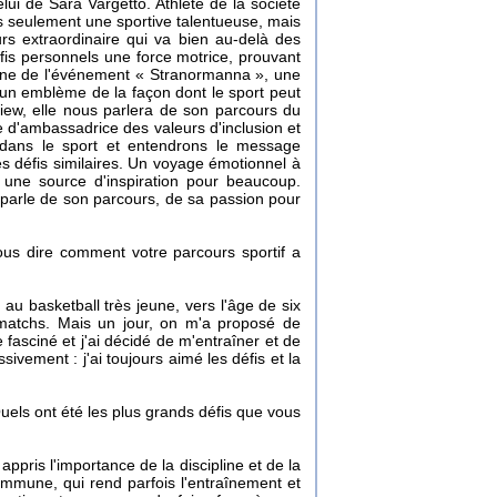
ui de Sara Vargetto. Athlète de la société
s seulement une sportive talentueuse, mais
ours extraordinaire qui va bien au-delà des
fis personnels une force motrice, prouvant
onne de l'événement « Stranormanna », une
st un emblème de la façon dont le sport peut
iew, elle nous parlera de son parcours du
e d'ambassadrice des valeurs d'inclusion et
 dans le sport et entendrons le message
es défis similaires. Un voyage émotionnel à
 une source d'inspiration pour beaucoup.
us parle de son parcours, de sa passion pour
ous dire comment votre parcours sportif a
u basketball très jeune, vers l'âge de six
s matchs. Mais un jour, on m'a proposé de
 fasciné et j'ai décidé de m'entraîner et de
ivement : j'ai toujours aimé les défis et la
els ont été les plus grands défis que vous
appris l'importance de la discipline et de la
immune, qui rend parfois l'entraînement et