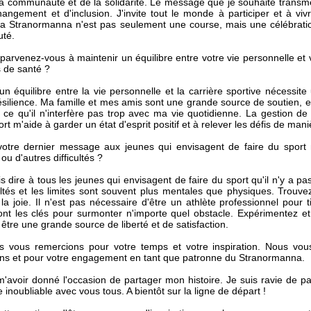
la communauté et de la solidarité. Le message que je souhaite transme
hangement et d'inclusion. J'invite tout le monde à participer et à v
La Stranormanna n'est pas seulement une course, mais une célébration
té.
rvenez-vous à maintenir un équilibre entre votre vie personnelle et v
 de santé ?
un équilibre entre la vie personnelle et la carrière sportive nécessit
silience. Ma famille et mes amis sont une grande source de soutien, e
ce qu'il n'interfère pas trop avec ma vie quotidienne. La gestion de 
ort m'aide à garder un état d'esprit positif et à relever les défis de mani
votre dernier message aux jeunes qui envisagent de faire du sport m
ou d'autres difficultés ?
s dire à tous les jeunes qui envisagent de faire du sport qu'il n'y a pas
ultés et les limites sont souvent plus mentales que physiques. Trouv
a joie. Il n'est pas nécessaire d'être un athlète professionnel pour ti
ont les clés pour surmonter n'importe quel obstacle. Expérimentez e
 être une grande source de liberté et de satisfaction.
s vous remercions pour votre temps et votre inspiration. Nous vous
ons et pour votre engagement en tant que patronne du Stranormanna.
'avoir donné l'occasion de partager mon histoire. Je suis ravie de pa
 inoubliable avec vous tous. A bientôt sur la ligne de départ !