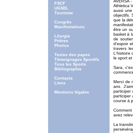
AVERSA - D
FSCF
Athletica 
UGSEL
aussi une 
Tourisme
objectifs.
que la dé
Congrès
manifestat
Manifestations
être un o
basket à l
Liturgie
de soutie
Prières
d'espoir e
Photos
travers l
L'histoire
Textes des papes
le sport e
Témoignages Sportifs
Tous les Sports
Sara, c'e
Bibliographie
commencé e
Contacts
Merci de m
Liens
ans. J'ai
participer
Mentions légales
participer
course à p
Comment vo
avez relev
La transit
persévéran