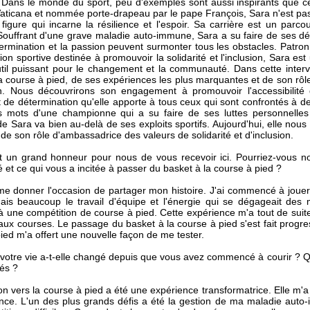
ans le monde du sport, peu d'exemples sont aussi inspirants que cel
Vaticana et nommée porte-drapeau par le pape François, Sara n'est pa
figure qui incarne la résilience et l'espoir. Sa carrière est un parc
 Souffrant d'une grave maladie auto-immune, Sara a su faire de ses dé
termination et la passion peuvent surmonter tous les obstacles. Patr
ion sportive destinée à promouvoir la solidarité et l'inclusion, Sara e
util puissant pour le changement et la communauté. Dans cette interv
a course à pied, de ses expériences les plus marquantes et de son rôl
n. Nous découvrirons son engagement à promouvoir l'accessibilité
t de détermination qu'elle apporte à tous ceux qui sont confrontés à d
es mots d'une championne qui a su faire de ses luttes personnelles
 de Sara va bien au-delà de ses exploits sportifs. Aujourd'hui, elle no
t de son rôle d'ambassadrice des valeurs de solidarité et d'inclusion.
st un grand honneur pour nous de vous recevoir ici. Pourriez-vous n
t ce qui vous a incitée à passer du basket à la course à pied ?
e donner l'occasion de partager mon histoire. J'ai commencé à jouer a
mais beaucoup le travail d'équipe et l'énergie qui se dégageait de
 à une compétition de course à pied. Cette expérience m'a tout de suite
 aux courses. Le passage du basket à la course à pied s'est fait progress
ied m'a offert une nouvelle façon de me tester.
tre vie a-t-elle changé depuis que vous avez commencé à courir ? Qu
és ?
ion vers la course à pied a été une expérience transformatrice. Elle m'a 
ce. L'un des plus grands défis a été la gestion de ma maladie auto-