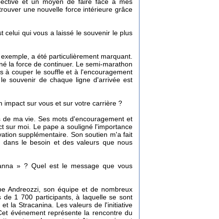
spective et un moyen de faire face à mes
trouver une nouvelle force intérieure grâce
elui qui vous a laissé le souvenir le plus
exemple, a été particulièrement marquant.
onné la force de continuer. Le semi-marathon
 à couper le souffle et à l'encouragement
le souvenir de chaque ligne d'arrivée est
impact sur vous et sur votre carrière ?
s de ma vie. Ses mots d'encouragement et
ct sur moi. Le pape a souligné l'importance
ivation supplémentaire. Son soutien m'a fait
 dans le besoin et des valeurs que nous
rmanna » ? Quel est le message que vous
ppe Andreozzi, son équipe et de nombreux
 de 1 700 participants, à laquelle se sont
 la Stracanina. Les valeurs de l'initiative
r). Cet événement représente la rencontre du