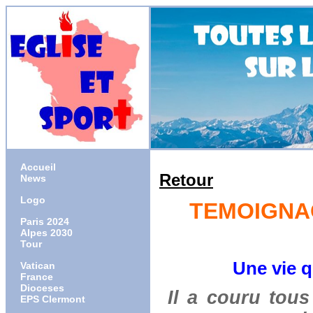
Accueil
Retour
News
Logo
TEMOIGNAG
Paris 2024
Alpes 2030
Tour
Une vie q
Vatican
France
Dioceses
Il a couru tous
EPS Clermont