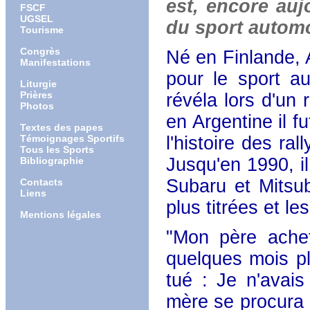
est, encore aujo
FSCF
UGSEL
du sport automo
Tourisme
Congrès
Né en Finlande, 
Manifestations
pour le sport au
Liturgie
Prières
révéla lors d'un
Photos
en Argentine il f
Textes des papes
Témoignages Sportifs
l'histoire des ra
Tous les Sports
Jusqu'en 1990, i
Bibliographie
Subaru et Mitsub
Contacts
Liens
plus titrées et l
Mentions légales
"Mon père achet
quelques mois plu
tué : Je n'avai
mère se procura u