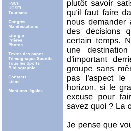
plutôt savoir sa
FSCF
UGSEL
qu'il faut faire 
Tourisme
nous demander av
Congrès
Manifestations
des décisions 
Liturgie
certain temps. 
Prières
Photos
une destinatio
Textes des papes
d'important der
Témoignages Sportifs
Tous les Sports
groupe sans mêm
Bibliographie
pas l'aspect le
Contacts
Liens
horizon, si le gr
Mentions légales
excuse pour fa
savez quoi ? La c
Je pense que vou