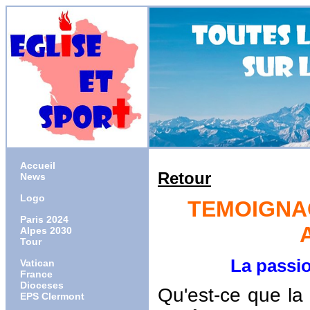
Accueil
Retour
News
Logo
TEMOIGNAG
Paris 2024
Alpes 2030
Tour
La passion es
Vatican
France
Dioceses
Qu'est-ce que la 
EPS Clermont