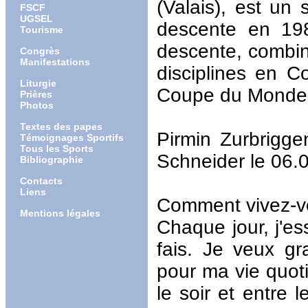
(Valais), est un
FSCF
UGSEL
descente en 19
Tourisme
descente, combiné
Congrès
Manifestations
disciplines en C
Liturgie
Coupe du Monde e
Prières
Photos
Textes des papes
Pirmin Zurbrigge
Témoignages Sportifs
Tous les Sports
Schneider le 06.
Bibliographie
Contacts
Liens
Comment vivez-vo
Mentions légales
Chaque jour, j'es
fais. Je veux gra
pour ma vie quoti
le soir et entre 