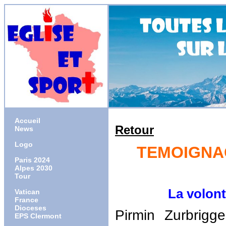
Accueil
Retour
News
Logo
TEMOIGNAG
Paris 2024
Alpes 2030
Tour
La volonté d
Vatican
France
Dioceses
Pirmin Zurbrigg
EPS Clermont